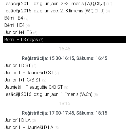
Iesācēji 2011. dz.g. un jaun. 2.-3.līmenis (W,Q,Ch,J)
(13)
Iesācēji 2015. dz.g. un vec. 2.-3.līmenis (W,Q,Ch,J)
(9)
Bērni I E4
(2)
Bērni II E4
(4)
Juniori I+II E6
(6)
Bērni I+II 8 dejas
(7)
Reģistrācija: 15:30-16:15, Sākums: 16:45
Juniori I D ST
(2)
Juniori II + Jaunieši D ST
(7)
Juniori I+II C/B ST
(2)
Jaunieši + Pieaugušie C/B ST
(8)
Iesācēji 2016. dz.g. un jaun. 1.līmenis (W,Ch)
(8)
Reģistrācija: 17:00-17:45, Sākums: 18:15
Juniori I D LA
(2)
Juniori II + Jaunieši D LA
(5)