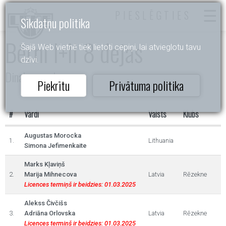
PIESLĒGTIES
Sīkdatņu politika
Bērni I+II 8 dejas
Šajā Web vietnē tiek lietoti cepiņi, lai atvieglotu tavu
dzīvi.
Dinaburgas kauss
Piekrītu
Privātuma politika
#
Vārdi
Valsts
Klubs
Augustas Morocka
1.
Lithuania
Simona Jefimenkaite
Marks Kļaviņš
2.
Marija Mihnecova
Latvia
Rēzekne
Licences termiņš ir beidzies: 01.03.2025
Alekss Čivčišs
3.
Adriāna Orlovska
Latvia
Rēzekne
Licences termiņš ir beidzies: 01.03.2025