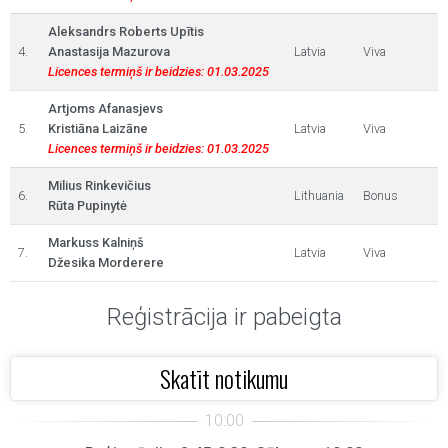
Aleksandrs Roberts Upītis
4.
Anastasija Mazurova
Latvia
Viva
Licences termiņš ir beidzies: 01.03.2025
Artjoms Afanasjevs
5.
Kristiāna Laizāne
Latvia
Viva
Licences termiņš ir beidzies: 01.03.2025
Milius Rinkevičius
6.
Lithuania
Bonus
Rūta Pupinytė
Markuss Kalniņš
7.
Latvia
Viva
Džesika Morderere
Reģistrācija ir pabeigta
Skatīt notikumu