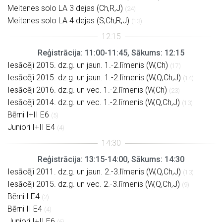
Meitenes solo LA 3 dejas (Ch,R,J)
(24)
Meitenes solo LA 4 dejas (S,Ch,R,J)
(13)
Reģistrācija: 11:00-11:45, Sākums: 12:15
Iesācēji 2015. dz.g. un jaun. 1.-2.līmenis (W,Ch)
(17)
Iesācēji 2015. dz.g. un jaun. 1.-2.līmenis (W,Q,Ch,J)
(14)
Iesācēji 2016. dz.g. un vec. 1.-2.līmenis (W,Ch)
(23)
Iesācēji 2014. dz.g. un vec. 1.-2.līmenis (W,Q,Ch,J)
(13)
Bērni I+II E6
(5)
Juniori I+II E4
(4)
Reģistrācija: 13:15-14:00, Sākums: 14:30
Iesācēji 2011. dz.g. un jaun. 2.-3.līmenis (W,Q,Ch,J)
(13)
Iesācēji 2015. dz.g. un vec. 2.-3.līmenis (W,Q,Ch,J)
(9)
Bērni I E4
(2)
Bērni II E4
(4)
Juniori I+II E6
(6)