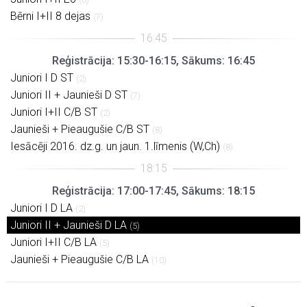
Bērni I+II 8 dejas
(7)
Reģistrācija: 15:30-16:15, Sākums: 16:45
Juniori I D ST
(2)
Juniori II + Jaunieši D ST
(7)
Juniori I+II C/B ST
(2)
Jaunieši + Pieaugušie C/B ST
(8)
Iesācēji 2016. dz.g. un jaun. 1.līmenis (W,Ch)
(8)
Reģistrācija: 17:00-17:45, Sākums: 18:15
Juniori I D LA
(2)
Juniori II + Jaunieši D LA
(5)
Juniori I+II C/B LA
(5)
Jaunieši + Pieaugušie C/B LA
(10)