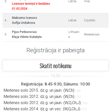
3.
Latvia
Viva
Licences termiņš ir beidzies:
01.03.2024
Maksims Ivanovs
4.
Latvia
Crystals
Sofija Unžakova
Pijus Petkevicius
Lithuani
5.
Reveransas
Kleja Vilinte Kulaityte
a
Reģistrācija ir pabeigta
Skatīt notikumu
Reģistrācija: 8:45-9:30, Sākums: 10:00
Meitenes solo 2015. dz.g. un jaun. (W,Ch)
(48)
Meitenes solo 2012. dz.g. un jaun. (W,Ch)
(20)
Meitenes solo 2012. dz.g. un jaun. (W,Q,Ch,J)
(34)
Meitenes solo 2014. dz.g. un vec. (W,Q,Ch,J)
(15)