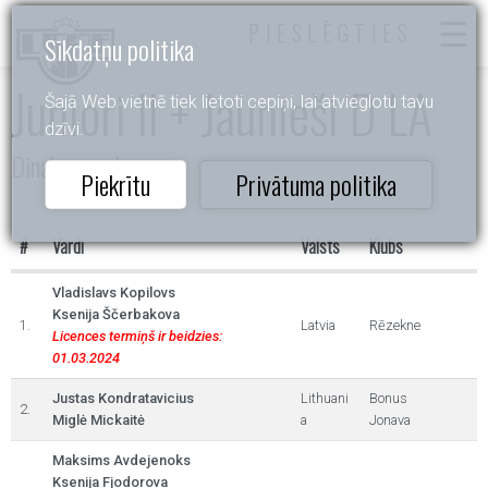
PIESLĒGTIES
Sīkdatņu politika
Juniori II + Jaunieši D LA
Šajā Web vietnē tiek lietoti cepiņi, lai atvieglotu tavu
dzīvi.
Dinaburgas kauss
Piekrītu
Privātuma politika
#
Vārdi
Valsts
Klubs
Vladislavs Kopilovs
Ksenija Ščerbakova
1.
Latvia
Rēzekne
Licences termiņš ir beidzies:
01.03.2024
Justas Kondratavicius
Lithuani
Bonus
2.
Miglė Mickaitė
a
Jonava
Maksims Avdejenoks
Ksenija Fjodorova