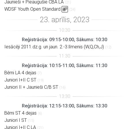
Jaunieši + Pieaugušie CBA LA
(21)
WDSF Youth Open Standard
(24)
Reģistrācija: 09:15-10:00, Sākums: 10:30
Iesācēji 2011.dz.g. un jaun. 2.-3.līmenis (W,Q,Ch,J)
(12)
Reģistrācija: 10:15-11:00, Sākums: 11:30
Bērni LA 4 dejas
(7)
Juniori I+II C ST
(19)
Juniori II + Jaunieši C/B ST
(16)
Reģistrācija: 12:15-13:00, Sākums: 13:30
Bērni ST 4 dejas
(6)
Juniori I ST
(15)
Juniori I+II C LA
(21)