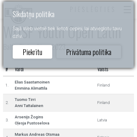
PIESLĒGTIES
Sīkdatņu politika
WDSF Youth Open Latin
Šajā Web vietnē tiek lietoti cepiņi, lai atvieglotu tavu
dzīvi.
Baltic Rising Stars 2023
Piekrītu
Privātuma politika
#
Vārdi
Valsts
Elias Saastamoinen
1.
Finland
Emmiina Alimattila
Tuomo Tirri
2.
Finland
Anni Tattalainen
Arsenijs Žogins
3.
Latvia
Oļesja Pustoselova
Markus Andreas Otsmaa