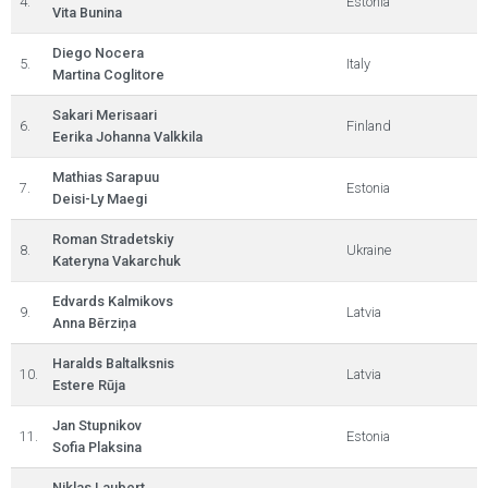
4.
Estonia
Vita Bunina
Diego Nocera
5.
Italy
Martina Coglitore
Sakari Merisaari
6.
Finland
Eerika Johanna Valkkila
Mathias Sarapuu
7.
Estonia
Deisi-Ly Maegi
Roman Stradetskiy
8.
Ukraine
Kateryna Vakarchuk
Edvards Kalmikovs
9.
Latvia
Anna Bērziņa
Haralds Baltalksnis
10.
Latvia
Estere Rūja
Jan Stupnikov
11.
Estonia
Sofia Plaksina
Niklas Laubert