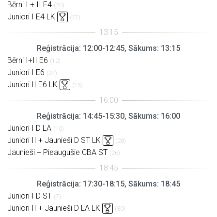
Bērni I + II E4
(20)
Juniori I E4 LK
(27)
Reģistrācija: 12:00-12:45, Sākums: 13:15
Bērni I+II E6
(12)
Juniori I E6
(27)
Juniori II E6 LK
(15)
Reģistrācija: 14:45-15:30, Sākums: 16:00
Juniori I D LA
(10)
Juniori II + Jaunieši D ST LK
(28)
Jaunieši + Pieaugušie CBA ST
(26)
Reģistrācija: 17:30-18:15, Sākums: 18:45
Juniori I D ST
(7)
Juniori II + Jaunieši D LA LK
(30)