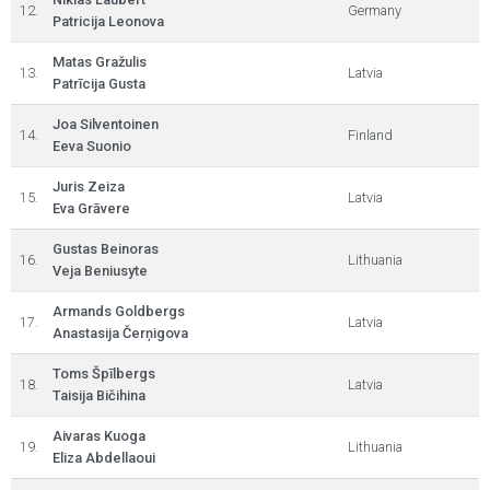
12.
Germany
Patricija Leonova
Matas Gražulis
13.
Latvia
Patrīcija Gusta
Joa Silventoinen
14.
Finland
Eeva Suonio
Juris Zeiza
15.
Latvia
Eva Grāvere
Gustas Beinoras
16.
Lithuania
Veja Beniusyte
Armands Goldbergs
17.
Latvia
Anastasija Čerņigova
Toms Špīlbergs
18.
Latvia
Taisija Bičihina
Aivaras Kuoga
19.
Lithuania
Eliza Abdellaoui