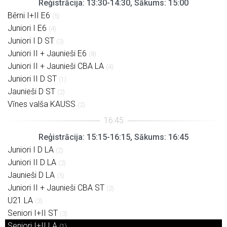
Reģistrācija: 13:30-14:30, Sākums: 15:00
Bērni I+II E6
(5)
Juniori I E6
(4)
Juniori I D ST
(3)
Juniori II + Jaunieši E6
(8)
Juniori II + Jaunieši CBA LA
(4)
Juniori II D ST
(1)
Jaunieši D ST
(2)
Vīnes valša KAUSS
(2)
Reģistrācija: 15:15-16:15, Sākums: 16:45
Juniori I D LA
(2)
Juniori II D LA
(2)
Jaunieši D LA
(5)
Juniori II + Jaunieši CBA ST
(2)
U21 LA
(3)
Seniori I+II ST
(3)
Seniori I+II LA
(1)