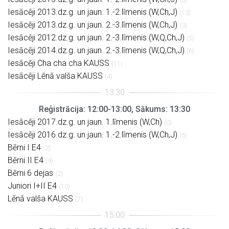
Iesācēji 2013.dz.g. un jaun. 1.-2.līmenis (W,Ch,J)
(13)
Iesācēji 2013.dz.g. un jaun. 2.-3.līmenis (W,Ch,J)
(3)
Iesācēji 2012.dz.g. un jaun. 2.-3.līmenis (W,Q,Ch,J)
(5)
Iesācēji 2014.dz.g. un jaun. 2.-3.līmenis (W,Q,Ch,J)
(6)
Iesācēji Cha cha cha KAUSS
(11)
Iesācēji Lēnā valša KAUSS
(4)
Reģistrācija: 12:00-13:00, Sākums: 13:30
Iesācēji 2017.dz.g. un jaun. 1.līmenis (W,Ch)
(0)
Iesācēji 2016.dz.g. un jaun. 1.-2.līmenis (W,Ch,J)
(5)
Bērni I E4
(2)
Bērni II E4
(9)
Bērni 6 dejas
(2)
Juniori I+II E4
(10)
Lēnā valša KAUSS
(7)