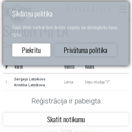
PIESLĒGTIES
Sīkdatņu politika
Seniori I+II LA
Šajā Web vietnē tiek lietoti cepiņi, lai atvieglotu tavu
dzīvi.
Ziemas Valsis 2023
Piekrītu
Privātuma politika
#
Vārdi
Valsts
Klubs
Sergejs Latņikovs
1.
Latvia
Deju studija "7"
Kristīne Latņikova
Reģistrācija ir pabeigta
Skatīt notikumu