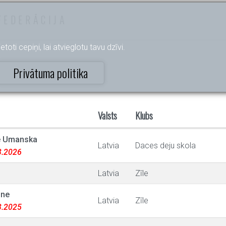
FEDERĀCIJA
etoti cepiņi, lai atvieglotu tavu dzīvi.
Privātuma politika
Valsts
Klubs
e Umanska
Latvia
Daces deju skola
03.2026
Latvia
Zīle
one
Latvia
Zīle
03.2025