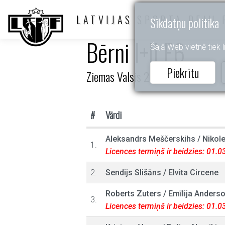
LATVIJAS SPORTA DEJU 
Sīkdatņu politika
Bērni I+II E6
Šajā Web vietnē tiek li
Piekrītu
Ziemas Valsis 2023
#
Vārdi
Aleksandrs Meščerskihs
/
Nikol
1.
Licences termiņš ir beidzies: 01.
2.
Sendijs Slišāns
/
Elvita Circene
Roberts Zuters
/
Emīlija Anders
3.
Licences termiņš ir beidzies: 01.