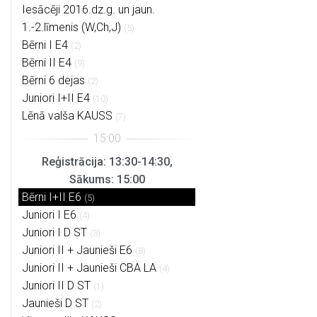
Iesācēji 2016.dz.g. un jaun.
1.-2.līmenis (W,Ch,J)
(5)
Bērni I E4
(2)
Bērni II E4
(9)
Bērni 6 dejas
(2)
Juniori I+II E4
(10)
Lēnā valša KAUSS
(7)
Reģistrācija: 13:30-14:30,
Sākums: 15:00
Bērni I+II E6
(5)
Juniori I E6
(4)
Juniori I D ST
(3)
Juniori II + Jaunieši E6
(8)
Juniori II + Jaunieši CBA LA
(4)
Juniori II D ST
(1)
Jaunieši D ST
(2)