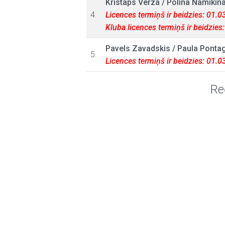
Kristaps Verza
/
Polina Namikin
4.
Licences termiņš ir beidzies: 01.
Kluba licences termiņš ir beidzies
Pavels Zavadskis
/
Paula Ponta
5.
Licences termiņš ir beidzies: 01.
Re