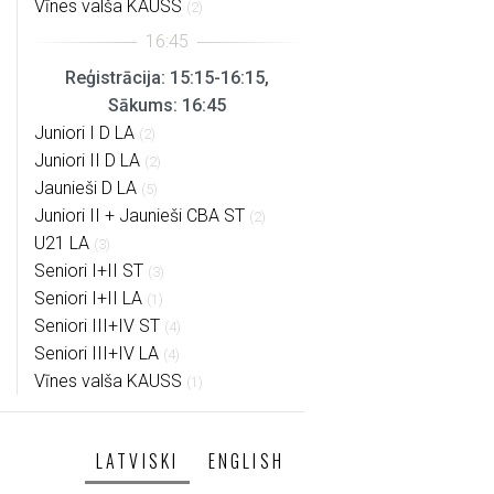
Vīnes valša KAUSS
(2)
Reģistrācija: 15:15-16:15,
Sākums: 16:45
Juniori I D LA
(2)
Juniori II D LA
(2)
Jaunieši D LA
(5)
Juniori II + Jaunieši CBA ST
(2)
U21 LA
(3)
Seniori I+II ST
(3)
Seniori I+II LA
(1)
Seniori III+IV ST
(4)
Seniori III+IV LA
(4)
Vīnes valša KAUSS
(1)
LATVISKI
ENGLISH