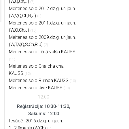
(W,Q,Ch,J)
(7)
Meitenes solo 2012.dz.g. un jaun.
(W,V,Q,Ch,R,J)
(3)
Meitenes solo 2011.dz.g. un jaun.
(W,Q,Ch,J)
(10)
Meitenes solo 2009.dz.g. un jaun.
(W,T,V,Q,S,Ch,R,J)
(2)
Meitenes solo Lēnā valša KAUSS
(11)
Meitenes solo Cha cha cha
KAUSS
(12)
Meitenes solo Rumba KAUSS
(10)
Meitenes solo Jive KAUSS
(13)
Reģistrācija: 10:30-11:30,
Sākums: 12:00
Iesācēji 2016.dz.g. un jaun.
1.-2.līmenis (W,Ch)
(5)