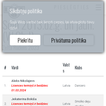
PIESLĒGTIES
Sīkdatņu politika
Solo 2013.dz.g. un jaun.
Šajā Web vietnē tiek lietoti cepiņi, lai atvieglotu tavu
dzīvi.
(W,Ch,J)
Piekrītu
Privātuma politika
Zelta Rudens 2023
Valst
#
Vārdi
Klubs
s
Aleks Nikolajevs
1.
Licences termiņš ir beidzies:
Latvia
Dancers
01.03.2024
Jekaterina Bokiša
Smolko deju
2.
Licences termiņš ir beidzies:
Latvia