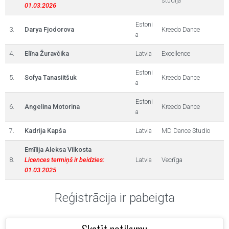
studija
01.03.2026
Estoni
3.
Darya Fjodorova
Kreedo Dance
a
4.
Elīna Žuravčika
Latvia
Excellence
Estoni
5.
Sofya Tanasiitšuk
Kreedo Dance
a
Estoni
6.
Angelina Motorina
Kreedo Dance
a
7.
Kadrija Kapša
Latvia
MD Dance Studio
Emīlija Aleksa Vilkosta
8.
Licences termiņš ir beidzies:
Latvia
Vecrīga
01.03.2025
Reģistrācija ir pabeigta