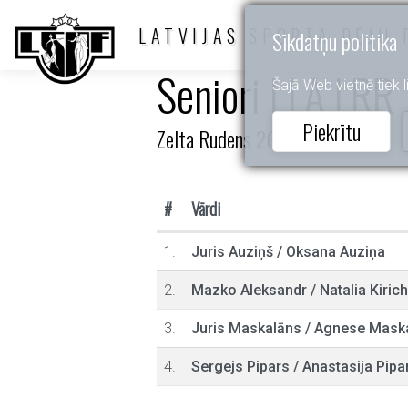
LATVIJAS SPORTA DEJU 
Sīkdatņu politika
Seniori I LA LRR
Šajā Web vietnē tiek li
Piekrītu
Zelta Rudens 2023
#
Vārdi
1.
Juris Auziņš
/
Oksana Auziņa
2.
Mazko Aleksandr
/
Natalia Kiric
3.
Juris Maskalāns
/
Agnese Mask
4.
Sergejs Pipars
/
Anastasija Pipa