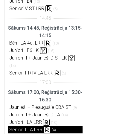
Juniori I E4
(10)
Seniori V ST LRR
(6)
Sākums 14:45, Reģistrācija 13:15-
14:15
Bērni LA 4d. LRR
(10)
Juniori I E6 LK
(16)
Juniori II + Jaunieši D ST LK
(14)
Seniori III+IV LA LRR
(5)
Sākums 17:00, Reģistrācija 15:30-
16:30
Jaunieši + Pieaugušie CBA ST
(9)
Juniori II + Jaunieši D LA
(14)
Juniori I LA LRR
(10)
Seniori I LA LRR
(4)