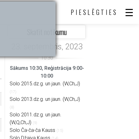
PIESLĒGTIES
Skatīt notikumu
Sākums 10:30, Reģistrācija 9:00-
10:00
Solo 2015.dz.g. un jaun. (W,Ch,J)
(17)
Solo 2013.dz.g. un jaun. (W,Ch,J)
(8)
Solo 2011.dz.g. un jaun.
(W,Q,Ch,J)
(9)
Solo Ča-ča-ča Kauss
(15)
Solo Džaiva Kauss
(14)