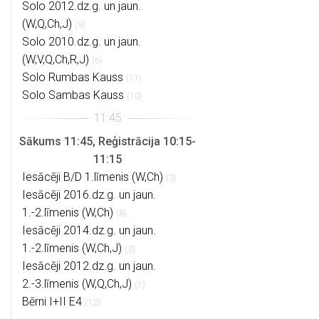
Solo 2012.dz.g. un jaun.
(W,Q,Ch,J)
(9)
Solo 2010.dz.g. un jaun.
(W,V,Q,Ch,R,J)
(6)
Solo Rumbas Kauss
(11)
Solo Sambas Kauss
(10)
Sākums 11:45, Reģistrācija 10:15-
11:15
Iesācēji B/D 1.līmenis (W,Ch)
(3)
Iesācēji 2016.dz.g. un jaun.
1.-2.līmenis (W,Ch)
(8)
Iesācēji 2014.dz.g. un jaun.
1.-2.līmenis (W,Ch,J)
(3)
Iesācēji 2012.dz.g. un jaun.
2.-3.līmenis (W,Q,Ch,J)
(1)
Bērni I+II E4
(12)