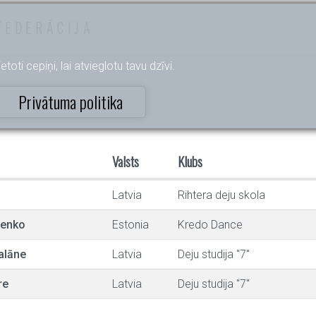
FEDERĀCIJA
etoti cepiņi, lai atvieglotu tavu dzīvi.
Privātuma politika
Valsts
Klubs
Latvia
Rihtera deju skola
henko
Estonia
Kredo Dance
alāne
Latvia
Deju studija "7"
re
Latvia
Deju studija "7"