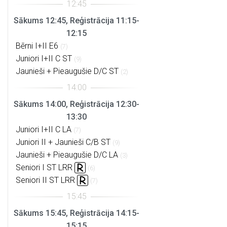
Sākums 12:45, Reģistrācija 11:15-
12:15
Bērni I+II E6
(7)
Juniori I+II C ST
(9)
Jaunieši + Pieaugušie D/C ST
(2)
Sākums 14:00, Reģistrācija 12:30-
13:30
Juniori I+II C LA
(7)
Juniori II + Jaunieši C/B ST
(9)
Jaunieši + Pieaugušie D/C LA
(3)
Seniori I ST LRR
(6)
Seniori II ST LRR
(7)
Sākums 15:45, Reģistrācija 14:15-
15:15