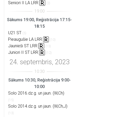
Seniori II LA LRR
(2)
Sākums 19:00, Reģistrācija 17:15-
18:15
U21 ST
(5)
Pieaugušie LA LRR
(10)
Jaunieši ST LRR
(13)
Juniori II ST LRR
(12)
Sākums 10:30, Reģistrācija 9:00-
10:00
Solo 2016.dz.g. un jaun. (W,Ch)
(15)
Solo 2014.dz.g. un jaun. (W,Ch,J)
(13)