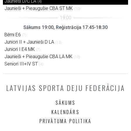
Jaunieši D/C LA
(4)
Jaunieši + Pieaugušie CBA ST MK
(10)
Sākums 19:00, Reģistrācija 17:45-18:30
Bērni E6
(7)
Juniori II + Jaunieši D LA
(13)
Juniori I E4 MK
(7)
Jaunieši + Pieaugušie CBA LA MK
(10)
Seniori III+IV ST
(4)
LATVIJAS SPORTA DEJU FEDERĀCIJA
SĀKUMS
KALENDĀRS
PRIVĀTUMA POLITIKA