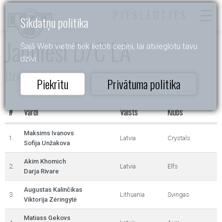
PIESLĒGTIES
Sīkdatņu politika
Jaunieši D/C LA
Šajā Web vietnē tiek lietoti cepiņi, lai atvieglotu tavu
dzīvi.
Dzintarkrasts
Piekrītu
Privātuma politika
#
Vārdi
Valsts
Klubs
Maksims Ivanovs
1.
Latvia
Crystals
Sofija Unžakova
Akim Khomich
2.
Latvia
Elfs
Darja Rivare
Augustas Kalinčikas
3.
Lithuania
Svingas
Viktorija Zėringytė
Matiass Gekovs