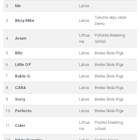
2.
Mir
Latvia
Tukuma deju skola
3.
Bboy Mike
Latvia
Demo
Lithua
Pshonko Breaking
4.
Arsen
nia
School
5.
Blitz
Latvia
Breika Skola Rīga
6.
Little O.P
Latvia
Breika Skola Rīga
7.
Buble-G
Latvia
Breika Skola Rīga
8.
CARA
Latvia
Breika Skola Rīga
9.
Sorry
Latvia
Breika Skola Rīga
10.
Perfecto
Latvia
Breika Skola Rīga
Lithua
Psonko breaking
11.
Cider
nia
school