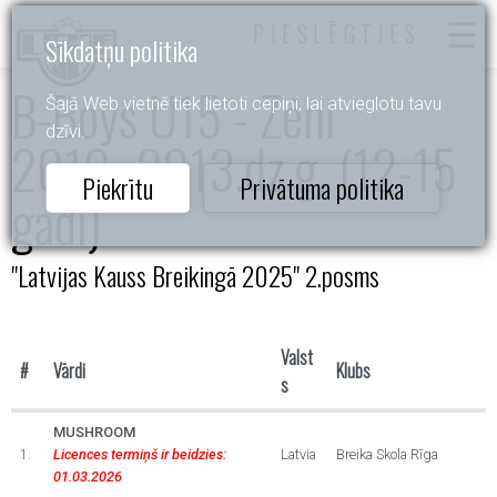
PIESLĒGTIES
Sīkdatņu politika
B-Boys U15 - Zēni
Šajā Web vietnē tiek lietoti cepiņi, lai atvieglotu tavu
dzīvi.
2010.-2013.dz.g. (12-15
Piekrītu
Privātuma politika
gadi)
"Latvijas Kauss Breikingā 2025" 2.posms
Valst
#
Vārdi
Klubs
s
MUSHROOM
1.
Licences termiņš ir beidzies:
Latvia
Breika Skola Rīga
01.03.2026