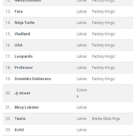
12.
Nikita Dumskis
Latvia
Factory Kingz
13.
Fara
Latvia
Factory Kingz
14.
Ninja Turtle
Latvia
Factory Kingz
15.
Vladland
Latvia
Factory Kingz
16.
USA
Latvia
Factory Kingz
17.
Leopardo
Latvia
Factory Kingz
18.
Professor
Latvia
Factory Kingz
19.
Dominiks Dekterevs
Latvia
Factory Kingz
Estoni
20.
Jj-street
a
21.
Bboy Lobster
Latvia
22.
Tauris
Latvia
Breika Skola Rīga
23.
EchO
Latvia