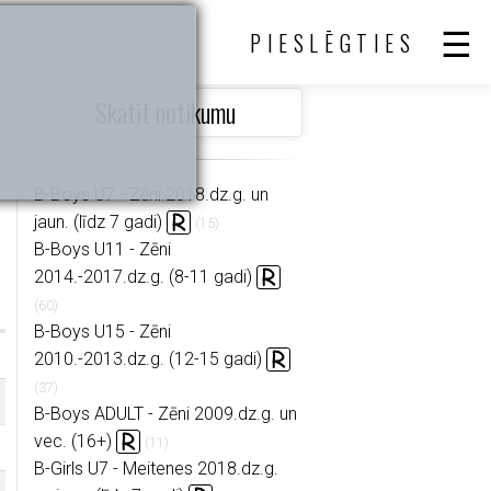
PIESLĒGTIES
Skatīt notikumu
B-Boys U7 - Zēni 2018.dz.g. un
jaun. (līdz 7 gadi)
(15)
B-Boys U11 - Zēni
2014.-2017.dz.g. (8-11 gadi)
(60)
B-Boys U15 - Zēni
2010.-2013.dz.g. (12-15 gadi)
(37)
B-Boys ADULT - Zēni 2009.dz.g. un
vec. (16+)
(11)
B-Girls U7 - Meitenes 2018.dz.g.