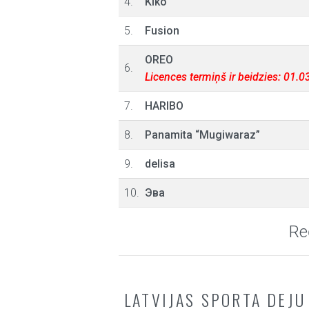
4.
Kiko
5.
Fusion
OREO
6.
Licences termiņš ir beidzies: 01.
7.
HARIBO
8.
Panamita “Mugiwaraz”
9.
delisa
10.
Эва
Re
LATVIJAS SPORTA DEJU