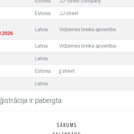
Estonia
JJ- street company
Estonia
JJ-street
Latvia
Vidzemes breika apvienība
03.2026
Latvia
Vidzemes breika apvienība
Latvia
Estonia
jj street
Latvia
ģistrācija ir pabeigta
SĀKUMS