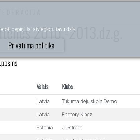
FEDERĀCIJA
itenes 2010.-2013.dz.g.
etoti cepiņi, lai atvieglotu tavu dzīvi.
Privātuma politika
2.posms
Valsts
Klubs
Latvia
Tukuma deju skola Demo
Latvia
Factory Kingz
Estonia
JJ-street