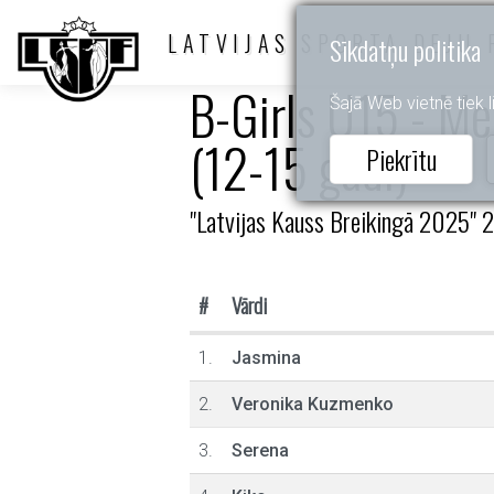
LATVIJAS SPORTA DEJU 
Sīkdatņu politika
B-Girls U15 - Me
Šajā Web vietnē tiek li
(12-15 gadi)
Piekrītu
"Latvijas Kauss Breikingā 2025" 
#
Vārdi
1.
Jasmina
2.
Veronika Kuzmenko
3.
Serena