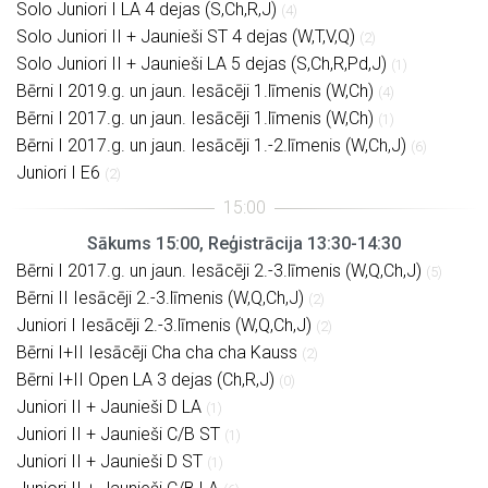
Solo Juniori I LA 4 dejas (S,Ch,R,J)
(4)
Solo Juniori II + Jaunieši ST 4 dejas (W,T,V,Q)
(2)
Solo Juniori II + Jaunieši LA 5 dejas (S,Ch,R,Pd,J)
(1)
Bērni I 2019.g. un jaun. Iesācēji 1.līmenis (W,Ch)
(4)
Bērni I 2017.g. un jaun. Iesācēji 1.līmenis (W,Ch)
(1)
Bērni I 2017.g. un jaun. Iesācēji 1.-2.līmenis (W,Ch,J)
(6)
Juniori I E6
(2)
Sākums 15:00, Reģistrācija 13:30-14:30
Bērni I 2017.g. un jaun. Iesācēji 2.-3.līmenis (W,Q,Ch,J)
(5)
Bērni II Iesācēji 2.-3.līmenis (W,Q,Ch,J)
(2)
Juniori I Iesācēji 2.-3.līmenis (W,Q,Ch,J)
(2)
Bērni I+II Iesācēji Cha cha cha Kauss
(2)
Bērni I+II Open LA 3 dejas (Ch,R,J)
(0)
Juniori II + Jaunieši D LA
(1)
Juniori II + Jaunieši C/B ST
(1)
Juniori II + Jaunieši D ST
(1)