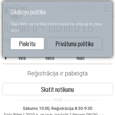
PIESLĒGTIES
Sīkdatņu politika
Juniori II + Jaunieši E6
Šajā Web vietnē tiek lietoti cepiņi, lai atvieglotu tavu
dzīvi.
Mūsu Cerības 2026
Piekrītu
Privātuma politika
#
Vārdi
Valsts
Klubs
Reģistrācija ir pabeigta
Skatīt notikumu
Sākums 10:00, Reģistrācija 8:30-9:30
Solo Bērni I 2019.g. un jaun. Iesācēji 1.līmenis (W,Ch)