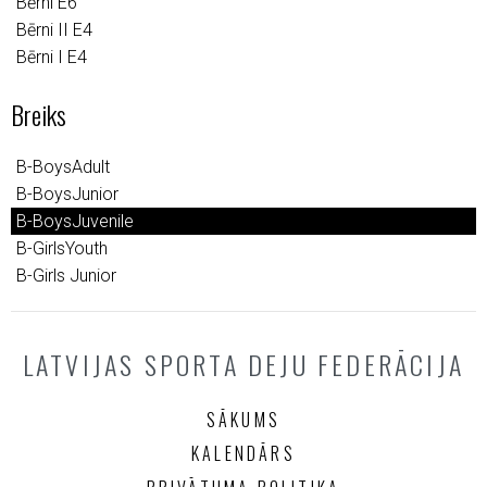
Bērni E6
Bērni II E4
Bērni I E4
Breiks
B-BoysAdult
B-BoysJunior
B-BoysJuvenile
B-GirlsYouth
B-Girls Junior
LATVIJAS SPORTA DEJU FEDERĀCIJA
SĀKUMS
KALENDĀRS