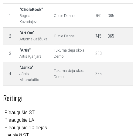
"CircleRock"
1
760
365
Bogdans
Circle Dance
Kozodajevs
"Art Om"
2
745
365
Circle Dance
Artjoms Jaščuks
"Artis"
Tukuma deju skola
3
350
Artis Kjahjars
Demo
"Janko"
Tukuma deju skola
4
335
Jānis
Demo
Mauručaitis
Reitingi
Pieaugušie ST
Pieaugušie LA
Pieaugušie 10 dejas
Jaunieši ST