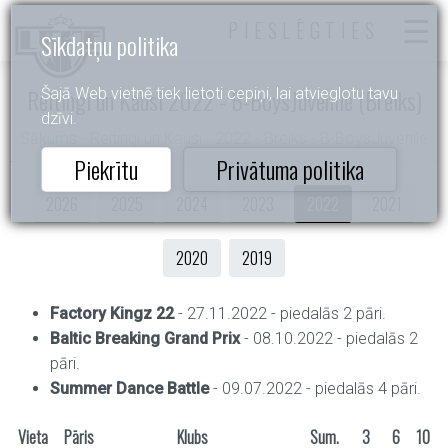
PIESLĒGTIES
Sīkdatņu politika
Reitingi un Kausi 2022 - B-BoysJuvenile (Breiks)
Šajā Web vietnē tiek lietoti cepiņi, lai atvieglotu tavu
dzīvi.
Sākums
- Reitingi un Kausi - 2022 - Breiks - B-BoysJuvenile
Piekrītu
Privātuma politika
2026
2025
2024
2023
2022
2021
2020
2019
Factory Kingz 22
- 27.11.2022 - piedalās 2 pāri.
Baltic Breaking Grand Prix
- 08.10.2022 - piedalās 2
pāri.
Summer Dance Battle
- 09.07.2022 - piedalās 4 pāri.
Vieta
Pāris
Klubs
Sum.
3
6
10