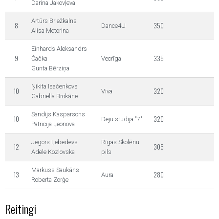
Darina Jakovļeva
Artūrs Briežkalns
8
350
Dance4U
Alisa Motorina
Einhards Aleksandrs
9
335
Čačka
Vecrīga
Gunta Bērziņa
Ņikita Isačenkovs
10
320
Viva
Gabriella Brokāne
Sandijs Kasparsons
10
320
Deju studija "7"
Patrīcija Ļeonova
Jegors Ļebedevs
Rīgas Skolēnu
12
305
Adele Kozlovska
pils
Markuss Saukāns
13
280
Aura
Roberta Zorģe
Reitingi