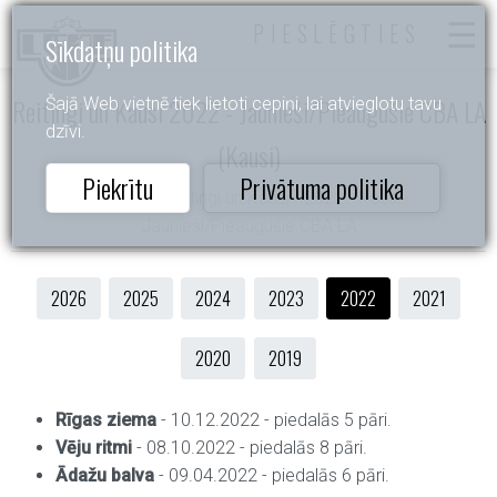
PIESLĒGTIES
Sīkdatņu politika
Reitingi un Kausi 2022 - Jaunieši/Pieaugušie CBA LA
Šajā Web vietnē tiek lietoti cepiņi, lai atvieglotu tavu
dzīvi.
(Kausi)
Piekrītu
Privātuma politika
Sākums
- Reitingi un Kausi - 2022 - Kausi -
Jaunieši/Pieaugušie CBA LA
2026
2025
2024
2023
2022
2021
2020
2019
Rīgas ziema
- 10.12.2022 - piedalās 5 pāri.
Vēju ritmi
- 08.10.2022 - piedalās 8 pāri.
Ādažu balva
- 09.04.2022 - piedalās 6 pāri.