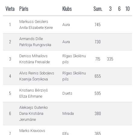
Vieta
Pāris
Klubs
Sum.
3
6
10
Markuss Geislers
1
745
Aura
Anita Elizabete Ķeire
Armands Dille
2
730
Aura
Patrīcija Rungovska
Deniss Mihailovs
Rīgas Skolēnu
3
715
335
Kristiāna Freivalde
pils
Alvis Reinis Soboļevs
Rīgas Skolēnu
4
655
Ksenija Šorņikova
pils
Kristians Bērziņš
5
595
Duets
Elīza Eihmane
Aleksejs Gutenko
6
380
Dana Kristiāna
Mirada
Jerumāne
Marks Kravcovs
7
365
Elfs