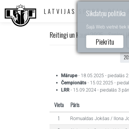
LATVIJAS SPORTA DEJU 
Sīkdatņu politika
Šajā Web vietnē tiek li
Reitingi un Kausi 2025 - Seniori II
Piekrītu
20
Mārupe
- 18.05.2025 - piedalās 2 
Čempionāts
- 15.02.2025 - piedal
LRR
- 15.09.2024 - piedalās 3 pāri
Vieta
Pāris
1
Romualdas Jokšas
/
Ilona J