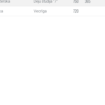
750
365
zerska
Deju studija "7"
720
ka
Vecrīga