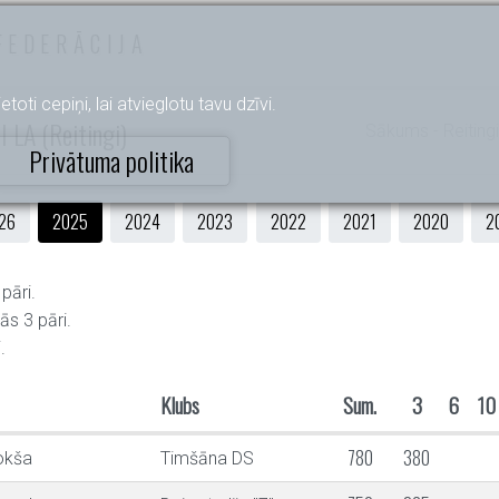
FEDERĀCIJA
etoti cepiņi, lai atvieglotu tavu dzīvi.
I LA (Reitingi)
Sākums
- Reitingi
Privātuma politika
26
2025
2024
2023
2022
2021
2020
2
pāri.
ās 3 pāri.
.
Klubs
Sum.
3
6
10
780
380
okša
Timšāna DS