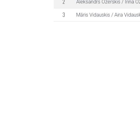
2
Aleksandrs Ozerskis
/
Irina O
3
Māris Vidauskis
/
Aira Vidaus