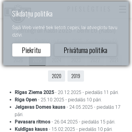
PIESLĒGTIES
Sīkdatņu politika
Reitingi un Kausi 2025 - Bērni E6 (Kausi)
Šajā Web vietnē tiek lietoti cepiņi, lai atvieglotu tavu
dzīvi.
Sākums
- Reitingi un Kausi - 2025 - Kausi - Bērni E6
Piekrītu
Privātuma politika
2026
2025
2024
2023
2022
2021
2020
2019
Rīgas Ziema 2025
- 20.12.2025 - piedalās 11 pāri.
Riga Open
- 25.10.2025 - piedalās 10 pāri.
Jelgavas Domes kauss
- 24.05.2025 - piedalās 17
pāri.
Pavasara ritmos
- 26.04.2025 - piedalās 15 pāri.
Kuldīgas kauss
- 15.02.2025 - piedalās 10 pāri.