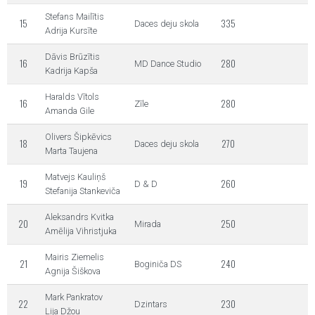
Stefans Mailītis
15
335
Daces deju skola
Adrija Kursīte
Dāvis Brūzītis
16
280
MD Dance Studio
Kadrija Kapša
Haralds Vītols
16
280
Zīle
Amanda Gile
Olivers Šipkēvics
18
270
Daces deju skola
Marta Taujena
Matvejs Kauliņš
19
260
D & D
Stefanija Stankeviča
Aleksandrs Kvitka
20
250
Mirada
Amēlija Vihristjuka
Mairis Ziemelis
21
240
Boginiča DS
Agnija Šiškova
Mark Pankratov
22
230
Dzintars
Lija Džou