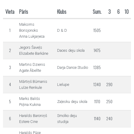
Vieta
Pāris
Klubs
Sum.
3
6
10
Maksims
1
1505
Borisjonoks
D & D
Arina Lukjaņeca
Jegors Šaveļs
2
1475
Daces deju skola
Elizabete Barkāne
Martins Dzienis
3
1385
Darja Dance Studio
Agate Ābelīte
Mārtiņš Būmanis
4
1340
290
Lielupe
Luīze Renkule
Marks Bališs
5
1170
250
Zaļesku deju skola
Poļina Kukina
Haralds Baroniņš
Smolko deju
6
1140
240
Estere Cine
studija
Haralds Pūce