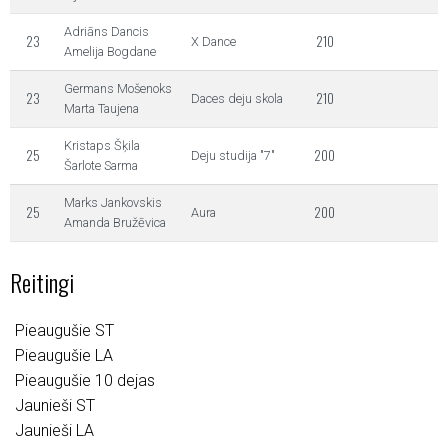
Adriāns Dancis
23
210
X Dance
Amelija Bogdane
Germans Mošenoks
23
210
Daces deju skola
Marta Taujena
Kristaps Šķila
25
200
Deju studija "7"
Šarlote Sarma
Marks Jankovskis
25
200
Aura
Amanda Bružēvica
Reitingi
Pieaugušie ST
Pieaugušie LA
Pieaugušie 10 dejas
Jaunieši ST
Jaunieši LA