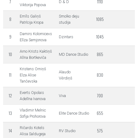
7
1110
D & D
Viktorija Popova
Emīls Galiņš
Smolko deju
8
1085
Patrīcija Kropa
studija
Damirs Kolomicevs
9
1045
Dzintars
Elīza Semjonova
Arno Krists Kaktiņš
10
865
MD Dance Studio
Alīna Bortkeviča
Kristens Orniņš
Alaudo
11
830
Elza Alise
Vērdiņš
Tančevska
Everts Opolais
12
700
Viva
Adelīna Ivanova
Vladimir Melnic
13
655
Elite Dance Studio
Sofija Prohorova
Ričards Kotels
14
575
RV Studio
Alisa Saldugeja