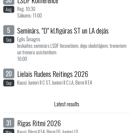
Reģ. 10:30
Aug
Sākums: 11:00
Seminārs. "D" kl.figūras ST un LA dejās
5
Egils Šmagris
Sep
Ieskaites seminārs LSDF tiesnešiem, deju skolotājiem, treneriem
un treneru asistentiem
10:00
Lielais Rudens Reitings 2026
20
Kausi: Juniori II C ST, Juniori II C LA, Bērni II E4
Sep
Latest results
Rīgas Ritmi 2026
31
Kausi: Bērni II E4, Bērni E6, Juniori I D
May