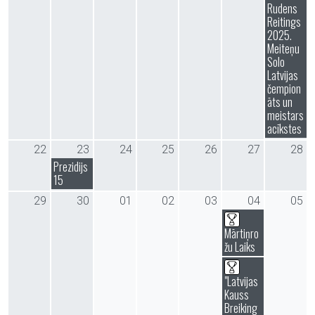
Rudens
Reitings
2025.
Meiteņu
Solo
Latvijas
čempion
āts un
meistars
acīkstes
22
23
24
25
26
27
28
Prezidijs
15
29
30
01
02
03
04
05
Mārtiņro
žu Laiks
"Latvijas
Kauss
Breiking