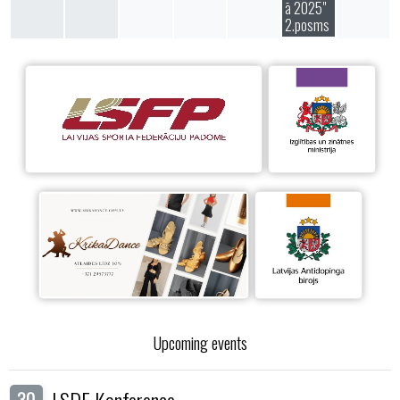
ā 2025"
2.posms
Upcoming events
LSDF Konference
30