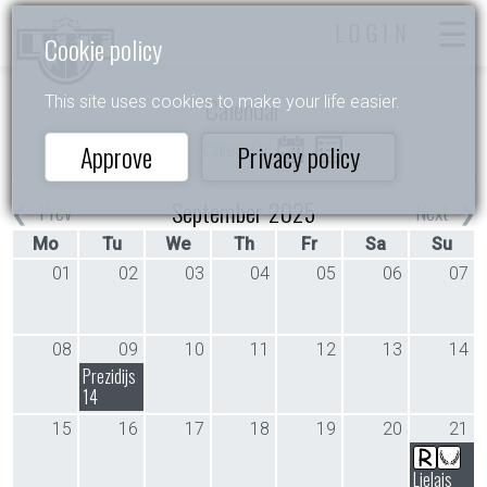
LOGIN
Cookie policy
Calendar
This site uses cookies to make your life easier.
Approve
Privacy policy
Home
- Calendar
September 2025
Prev
Next
Mo
Tu
We
Th
Fr
Sa
Su
01
02
03
04
05
06
07
08
09
10
11
12
13
14
Prezidijs
14
15
16
17
18
19
20
21
Lielais