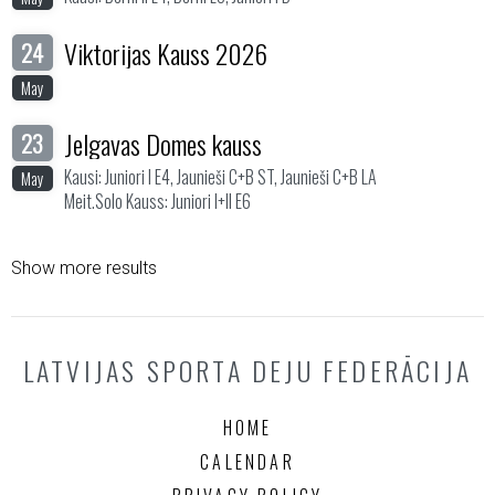
Viktorijas Kauss 2026
24
May
Jelgavas Domes kauss
23
Kausi: Juniori I E4, Jaunieši C+B ST, Jaunieši C+B LA
May
Meit.Solo Kauss: Juniori I+II E6
Show more results
LATVIJAS SPORTA DEJU FEDERĀCIJA
HOME
CALENDAR