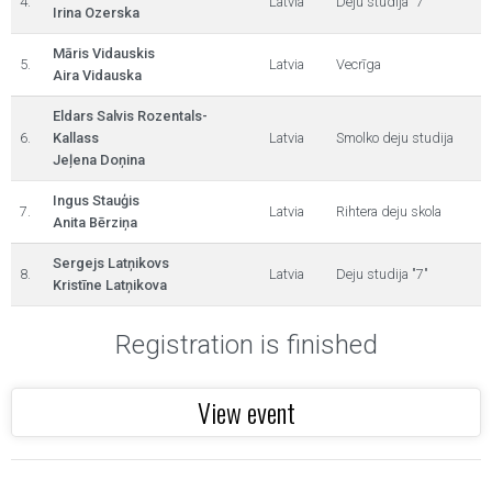
4.
Latvia
Deju studija "7"
Irina Ozerska
Māris Vidauskis
5.
Latvia
Vecrīga
Aira Vidauska
Eldars Salvis Rozentals-
6.
Kallass
Latvia
Smolko deju studija
Jeļena Doņina
Ingus Stauģis
7.
Latvia
Rihtera deju skola
Anita Bērziņa
Sergejs Latņikovs
8.
Latvia
Deju studija "7"
Kristīne Latņikova
Registration is finished
View event