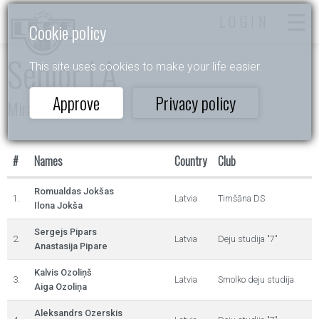
LOGIN
Cookie policy
Senior LA
This site uses cookies to make your life easier.
Approve
Privacy policy
Mirada Kauss 2026
#
Names
Country
Club
Romualdas Jokšas
1.
Latvia
Timšāna DS
Ilona Jokša
Sergejs Pipars
2.
Latvia
Deju studija "7"
Anastasija Pipare
Kalvis Ozoliņš
3.
Latvia
Smolko deju studija
Aiga Ozoliņa
Aleksandrs Ozerskis