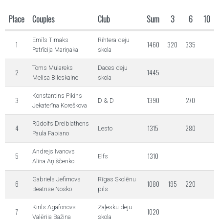
Place
Couples
Club
Sum
3
6
10
Emīls Timaks
Rihtera deju
1
1460
320
335
Patrīcija Mariņaka
skola
Toms Mulareks
Daces deju
2
1445
Melisa Bileskalne
skola
Konstantins Pikins
3
1390
270
D & D
Jekaterīna Koreškova
Rūdolfs Dreiblathens
4
1315
280
Lesto
Paula Fabiano
Andrejs Ivanovs
5
1310
Elfs
Alīna Aņiščenko
Gabriels Jefimovs
Rīgas Skolēnu
6
1080
195
220
Beatrise Nosko
pils
Kirils Agafonovs
Zaļesku deju
7
1020
Valērija Bažina
skola