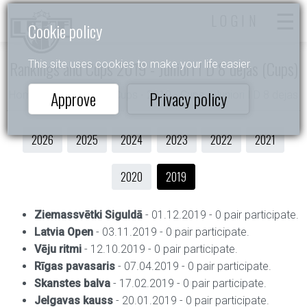
LOGIN
Cookie policy
Rankings and Cups 2019 - Juniori I D 8 dejas (Cups)
This site uses cookies to make your life easier.
Approve
Privacy policy
Home
- Rankings and Cups - 2019 - Cups - Juniori I D 8 dejas
2026
2025
2024
2023
2022
2021
2020
2019
Ziemassvētki Siguldā
- 01.12.2019 - 0 pair participate.
Latvia Open
- 03.11.2019 - 0 pair participate.
Vēju ritmi
- 12.10.2019 - 0 pair participate.
Rīgas pavasaris
- 07.04.2019 - 0 pair participate.
Skanstes balva
- 17.02.2019 - 0 pair participate.
Jelgavas kauss
- 20.01.2019 - 0 pair participate.