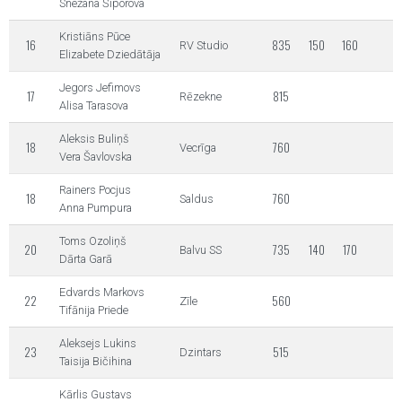
Snežana Šiporova
Kristiāns Pūce
16
835
150
160
RV Studio
Elizabete Dziedātāja
Jegors Jefimovs
17
815
Rēzekne
Alisa Tarasova
Aleksis Buliņš
18
760
Vecrīga
Vera Šavlovska
Rainers Pocjus
18
760
Saldus
Anna Pumpura
Toms Ozoliņš
20
735
140
170
Balvu SS
Dārta Garā
Edvards Markovs
22
560
Zīle
Tifānija Priede
Aleksejs Lukins
23
515
Dzintars
Taisija Bičihina
Kārlis Gustavs