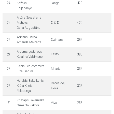
24
470
Kažoks
Tango
Enija Viņķe
Artūrs Sevastjans
25
420
Mahovs
D & D
Dana Augustāne
Adrians Derda
26
395
Dzintars
Amanda Meinarte
Artjoms Ļedeņovs
27
380
Lesto
Karalina Valdmane
Jānis Leo Zommers
28
365
Mirada
Elza Liepiņa
Haralds Baltalksnis
Daces deju
29
335
Kiāra Klinta
skola
Felsberga
Kristaps Pavārnieks
31
265
Viva
Samanta Rakova