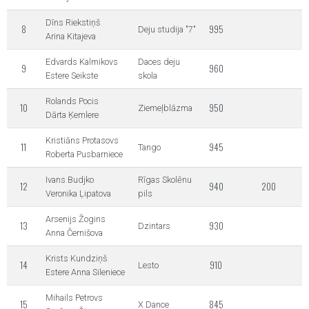
Dīns Riekstiņš
8
995
Deju studija "7"
Arina Kitajeva
Edvards Kalmikovs
Daces deju
9
960
Estere Seikste
skola
Rolands Pocis
10
950
Ziemeļblāzma
Dārta Ķemlere
Kristiāns Protasovs
11
945
Tango
Roberta Pusbarniece
Ivans Budjko
Rīgas Skolēnu
12
940
200
Veronika Ļipatova
pils
Arsenijs Žogins
13
930
Dzintars
Anna Černišova
Krists Kundziņš
14
910
Lesto
Estere Anna Sileniece
Mihails Petrovs
15
845
X Dance