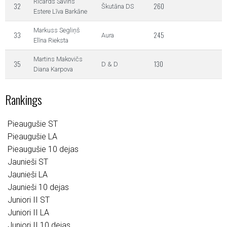
Ričards Savins
32
260
Škutāna DS
Estere Līva Barkāne
Markuss Segliņš
33
245
Aura
Elīna Rieksta
Martins Makovičs
35
130
D & D
Diana Karpova
Rankings
Pieaugušie ST
Pieaugušie LA
Pieaugušie 10 dejas
Jaunieši ST
Jaunieši LA
Jaunieši 10 dejas
Juniori II ST
Juniori II LA
Juniori II 10 dejas