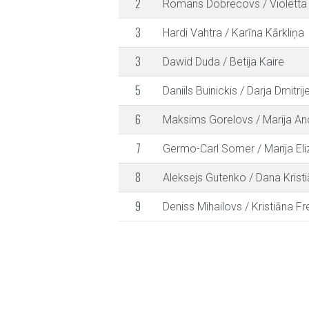
2
Romans Dobrecovs
/
Violett
3
Hardi Vahtra
/
Karīna Kārkliņa
3
Dawid Duda
/
Betija Kaire
5
Daniils Buinickis
/
Darja Dmitrij
6
Maksims Gorelovs
/
Marija An
7
Germo-Carl Somer
/
Marija El
8
Aleksejs Gutenko
/
Dana Krist
9
Deniss Mihailovs
/
Kristiāna Fr