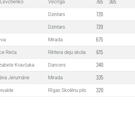
765
365
a Levchenko
Vecrīga
720
Dzintars
720
Dzintars
675
eva
Mirada
615
ce Reča
Rihtera deju skola
340
izabete Kravčuka
Dancers
335
iāna Jerumāne
Mirada
320
eivalde
Rīgas Skolēnu pils