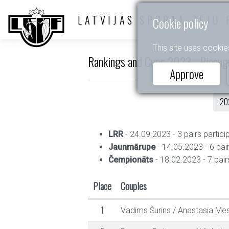
LATVIJAS SPORTA DEJU 
Cookie policy
This site uses cookie
Rankings and Cups 2023 - Pieaug
Approve
20
LRR
- 24.09.2023 - 3 pairs partici
Jaunmārupe
- 14.05.2023 - 6 pair
Čempionāts
- 18.02.2023 - 7 pair
Place
Couples
1
Vadims Šurins
/
Anastasia Me