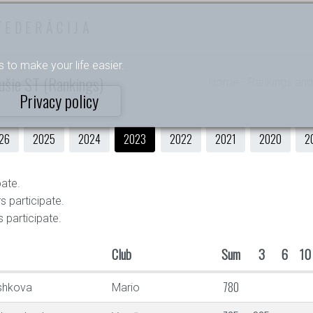
FEDERĀCIJA
s to make your life easier.
ušie ST (Rankings)
Home
- Rankings and
Privacy policy
26
2025
2024
2023
2022
2021
2020
2
pate.
s participate.
s participate.
Club
Sum
3
6
10
780
shkova
Mario