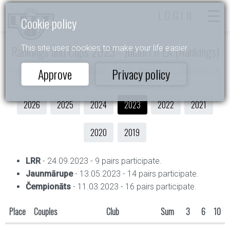
LOGIN
Cookie policy
Rankings and Cups 2023 - Juniori II LA (Rankings)
This site uses cookies to make your life easier.
Approve
Privacy policy
Home
- Rankings and Cups - 2023 - Rankings - Juniori II LA
2026
2025
2024
2023
2022
2021
2020
2019
LRR
- 24.09.2023 - 9 pairs participate.
Jaunmārupe
- 13.05.2023 - 14 pairs participate.
Čempionāts
- 11.03.2023 - 16 pairs participate.
Place
Couples
Club
Sum
3
6
10