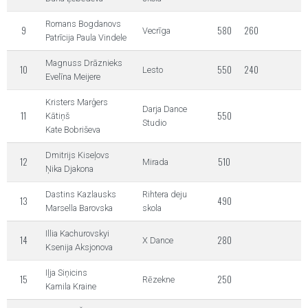
Romans Bogdanovs
9
580
260
Vecrīga
Patrīcija Paula Vindele
Magnuss Drāznieks
10
550
240
Lesto
Evelīna Meijere
Kristers Marģers
Darja Dance
11
550
Kātiņš
Studio
Kate Bobriševa
Dmitrijs Kiseļovs
12
510
Mirada
Ņika Djakona
Dastins Kazlausks
Rihtera deju
13
490
Marsella Barovska
skola
Illia Kachurovskyi
14
280
X Dance
Ksenija Aksjonova
Iļja Siņicins
15
250
Rēzekne
Kamila Kraine