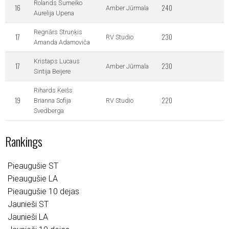
Rolands Šumeiko
16
240
Amber Jūrmala
Aurelija Upena
Regnārs Struņķis
17
230
RV Studio
Amanda Adamoviča
Kristaps Lucaus
17
230
Amber Jūrmala
Sintija Beijere
Rihards Keišs
19
220
Brianna Sofija
RV Studio
Svedberga
Rankings
Pieaugušie ST
Pieaugušie LA
Pieaugušie 10 dejas
Jaunieši ST
Jaunieši LA