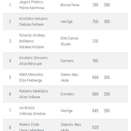
Jegors Prokins
1
780
380
Bossa Nova
Poļina Karimova
Kristiāns Kalvāns
2
750
365
Vecrīga
Debora Farbere
Ričards Andrejs
Elite Dance
3
720
Bolšteins
Studio
Madara Klišāne
Kristens Simsons
4
705
Dancers
Alise Bērzupe
Mark Morozkov
Daces deju
5
660
305
Elza Freiberga
skola
Roberts Meikšāns
6
660
290
Dzintars
Alisa Volkova
Ivo Buliņš
7
645
305
Vecrīga
Viktorija Smoļina
Raiens Dūša
Zaļesku deju
8
620
Dana Ļebedeva
skola