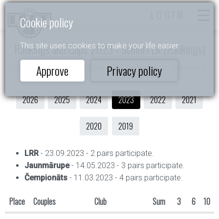
LOGIN
Cookie policy
Rankings and Cups 2023 - Seniori LA (Rankings)
This site uses cookies to make your life easier.
Approve
Privacy policy
Home
- Rankings and Cups - 2023 - Rankings - Seniori LA
2026
2025
2024
2023
2022
2021
2020
2019
LRR
- 23.09.2023 - 2 pairs participate.
Jaunmārupe
- 14.05.2023 - 3 pairs participate.
Čempionāts
- 11.03.2023 - 4 pairs participate.
Place
Couples
Club
Sum
3
6
10