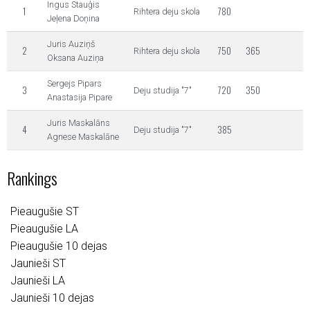
Ingus Stauģis
1
780
Rihtera deju skola
Jeļena Doņina
Juris Auziņš
2
750
365
Rihtera deju skola
Oksana Auziņa
Sergejs Pipars
3
720
350
Deju studija "7"
Anastasija Pipare
Juris Maskalāns
4
385
Deju studija "7"
Agnese Maskalāne
Rankings
Pieaugušie ST
Pieaugušie LA
Pieaugušie 10 dejas
Jaunieši ST
Jaunieši LA
Jaunieši 10 dejas