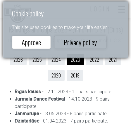
LOGIN
Cookie policy
Rankings and Cups 2023 - Juniori II C ST (Cups)
This site uses cookies to make your life easier.
Approve
Privacy policy
Home
- Rankings and Cups - 2023 - Cups - Juniori II C ST
2026
2025
2024
2023
2022
2021
2020
2019
Rīgas kauss
- 12.11.2023 - 11 pairs participate.
Jurmala Dance Festival
- 14.10.2023 - 9 pairs
participate.
Janmārupe
- 13.05.2023 - 8 pairs participate.
Dzintarlāse
- 01.04.2023 - 7 pairs participate.