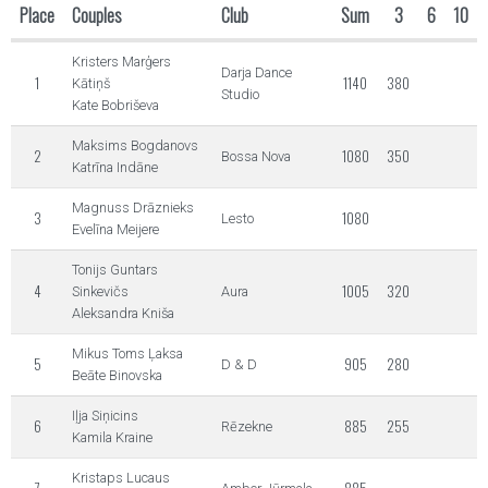
Place
Couples
Club
Sum
3
6
10
Kristers Marģers
Darja Dance
1
1140
380
Kātiņš
Studio
Kate Bobriševa
Maksims Bogdanovs
2
1080
350
Bossa Nova
Katrīna Indāne
Magnuss Drāznieks
3
1080
Lesto
Evelīna Meijere
Tonijs Guntars
4
1005
320
Sinkevičs
Aura
Aleksandra Kniša
Mikus Toms Ļaksa
5
905
280
D & D
Beāte Binovska
Iļja Siņicins
6
885
255
Rēzekne
Kamila Kraine
Kristaps Lucaus