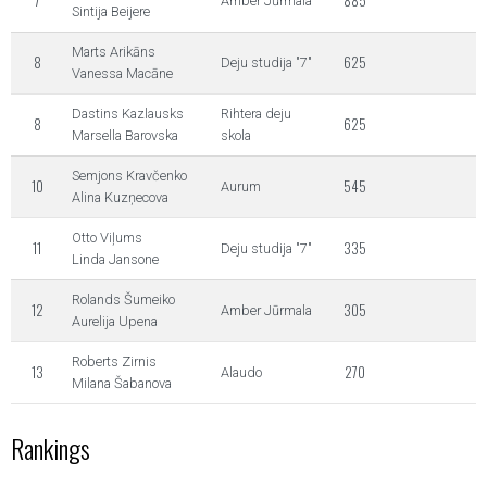
7
885
Amber Jūrmala
Sintija Beijere
Marts Arikāns
8
625
Deju studija "7"
Vanessa Macāne
Dastins Kazlausks
Rihtera deju
8
625
Marsella Barovska
skola
Semjons Kravčenko
10
545
Aurum
Alina Kuzņecova
Otto Viļums
11
335
Deju studija "7"
Linda Jansone
Rolands Šumeiko
12
305
Amber Jūrmala
Aurelija Upena
Roberts Zirnis
13
270
Alaudo
Milana Šabanova
Rankings