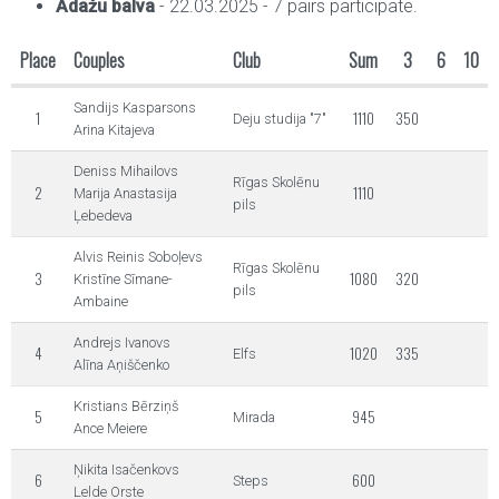
Ādažu balva
- 22.03.2025 - 7 pairs participate.
Place
Couples
Club
Sum
3
6
10
Sandijs Kasparsons
1
1110
350
Deju studija "7"
Arina Kitajeva
Deniss Mihailovs
Rīgas Skolēnu
2
1110
Marija Anastasija
pils
Ļebedeva
Alvis Reinis Soboļevs
Rīgas Skolēnu
3
1080
320
Kristīne Sīmane-
pils
Ambaine
Andrejs Ivanovs
4
1020
335
Elfs
Alīna Aņiščenko
Kristians Bērziņš
5
945
Mirada
Ance Meiere
Ņikita Isačenkovs
6
600
Steps
Lelde Orste