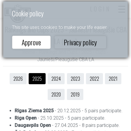
LOGIN
Cookie policy
Rankings and Cups 2025 - Jaunieši/Pieaugušie CBA
This site uses cookies to make your life easier.
LA (Cups)
Approve
Privacy policy
Home
- Rankings and Cups - 2025 - Cups -
Jaunieši/Pieaugušie CBA LA
2026
2025
2024
2023
2022
2021
2020
2019
Rīgas Ziema 2025
- 20.12.2025 - 5 pairs participate.
Riga Open
- 25.10.2025 - 5 pairs participate.
Daugavpils Open
- 27.04.2025 - 8 pairs participate.