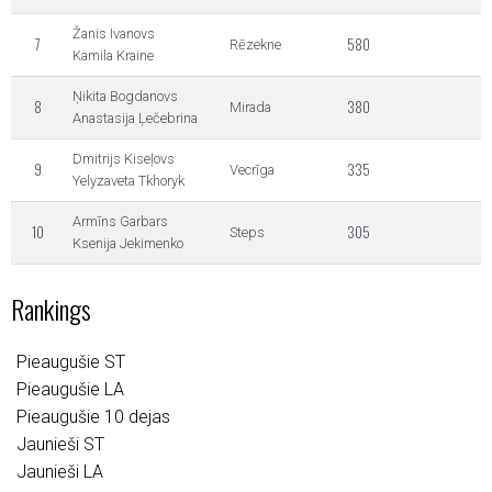
Žanis Ivanovs
7
580
Rēzekne
Kamila Kraine
Ņikita Bogdanovs
8
380
Mirada
Anastasija Ļečebrina
Dmitrijs Kiseļovs
9
335
Vecrīga
Yelyzaveta Tkhoryk
Armīns Garbars
10
305
Steps
Ksenija Jekimenko
Rankings
Pieaugušie ST
Pieaugušie LA
Pieaugušie 10 dejas
Jaunieši ST
Jaunieši LA