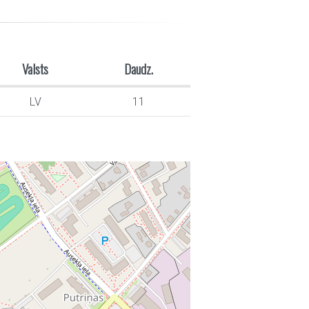
Valsts
Daudz.
LV
11