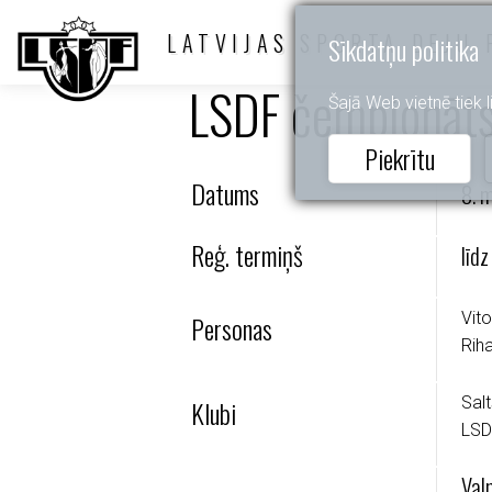
LATVIJAS SPORTA DEJU 
Sīkdatņu politika
LSDF čempionāt
Šajā Web vietnē tiek li
Piekrītu
Datums
8. 
Reģ. termiņš
līd
Vit
Personas
Rih
Sal
Klubi
LSD
Val