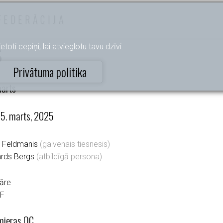
FEDERĀCIJA
s
etoti cepiņi, lai atvieglotu tavu dzīvi.
Privātuma politika
marts
z 5. marts, 2025
o Feldmanis
(galvenais tiesnesis)
ards Bergs
(atbildīgā persona)
tāre
F
mieras OC