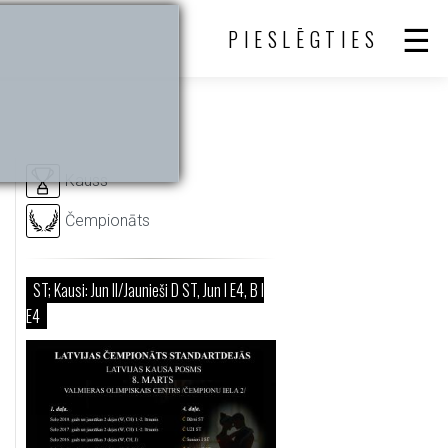
PIESLĒGTIES
Kauss
Čempionāts
ST; Kausi: Jun II/Jaunieši D ST, Jun I E4, B I
E4