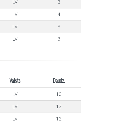
LV
3
LV
4
LV
3
LV
3
Valsts
Daudz.
LV
10
LV
13
LV
12