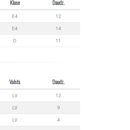
Klase
Daudz.
E4
12
E4
14
D
11
Valsts
Daudz.
LV
12
LV
9
LV
4