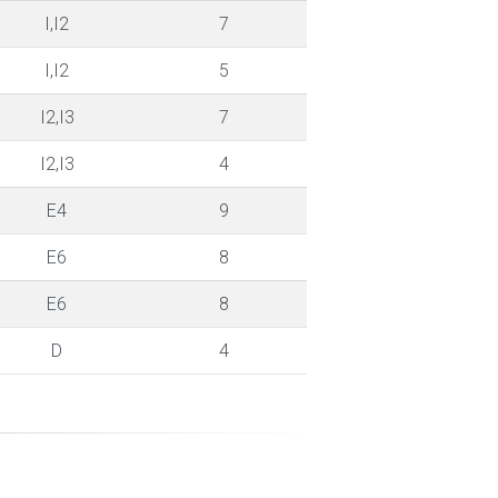
I,I2
7
I,I2
5
I2,I3
7
I2,I3
4
E4
9
E6
8
E6
8
D
4