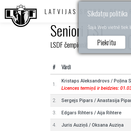
LATVIJAS SPORTA DEJU 
Sīkdatņu politika
Seniori I ST
Šajā Web vietnē tiek li
Piekrītu
LSDF čempionāts
#
Vārdi
Kristaps Aleksandrovs
/
Poļina S
1.
Licences termiņš ir beidzies: 01.
2.
Sergejs Pipars
/
Anastasija Pipa
3.
Edgars Rihters
/
Aija Rihtere
4.
Juris Auziņš
/
Oksana Auziņa