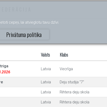
FEDERĀCIJA
etoti cepiņi, lai atvieglotu tavu dzīvi.
Privātuma politika
Valsts
Klubs
triga
Latvia
Vecrīga
03.2026
re
Latvia
Deju studija "7"
Latvia
Rihtera deju skola
Latvia
Rihtera deju skola