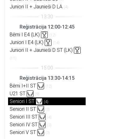
Juniori II + Jaunieši D LA
(4)
Reģistrācija 12:00-12:45
Bērni I E4 (LK)
(12)
Juniori I E4 (LK)
(14)
Juniori II + Jaunieši D ST (LK)
(11)
Reģistrācija 13:30-14:15
Bērni I+II ST
(12)
U21 ST
(9)
Seniori I ST
(4)
Seniori II ST
(3)
Seniori III ST
(4)
Seniori IV ST
(3)
Seniori V ST
(3)