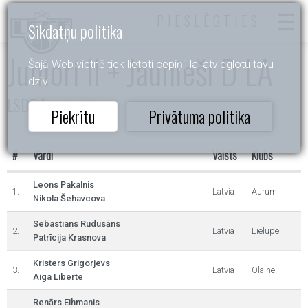
PIESLĒGTIES
Sīkdatņu politika
Juniori II + Jaunieši D LA
Šajā Web vietnē tiek lietoti cepiņi, lai atvieglotu tavu
dzīvi.
LSDF čempionāts
Piekrītu
Privātuma politika
#
Vārdi
Valsts
Klubs
Leons Pakalnis
1.
Latvia
Aurum
Nikola Šehavcova
Sebastians Rudusāns
2.
Latvia
Lielupe
Patrīcija Krasnova
Kristers Grigorjevs
3.
Latvia
Olaine
Aiga Liberte
Renārs Eihmanis