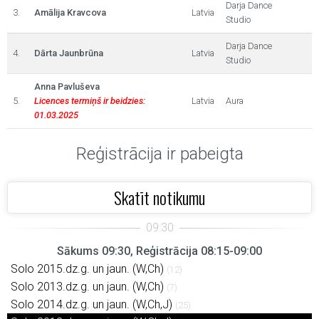
Darja Dance
3.
Amālija Kravcova
Latvia
Studio
Darja Dance
4.
Dārta Jaunbrūna
Latvia
Studio
Anna Pavluševa
5.
Licences termiņš ir beidzies:
Latvia
Aura
01.03.2025
Reģistrācija ir pabeigta
Skatīt notikumu
Sākums 09:30, Reģistrācija 08:15-09:00
Solo 2015.dz.g. un jaun. (W,Ch)
(12)
Solo 2013.dz.g. un jaun. (W,Ch)
(7)
Solo 2014.dz.g. un jaun. (W,Ch,J)
(25)