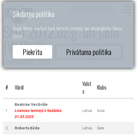
PIESLĒGTIES
Sīkdatņu politika
Solo 2012.dz.g. un jaun.
Šajā Web vietnē tiek lietoti cepiņi, lai atvieglotu tavu
dzīvi.
(W,Ch,J)
Piekrītu
Privātuma politika
Dzintarlāsīte 2023
Valst
#
Vārdi
Klubs
s
Beatrise Vecbrāle
1.
Licences termiņš ir beidzies:
Latvia
Aura
01.03.2025
2.
Roberta Ķēde
Latvia
Sara