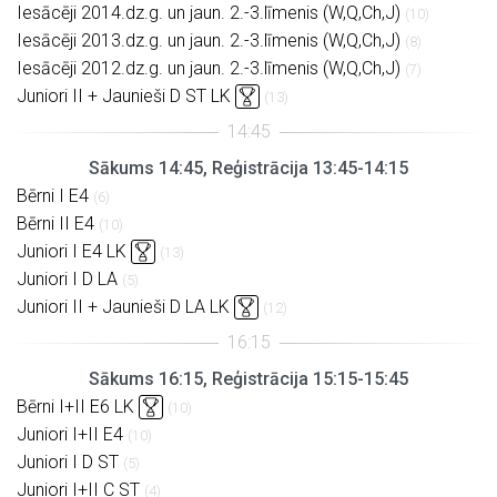
Iesācēji 2014.dz.g. un jaun. 2.-3.līmenis (W,Q,Ch,J)
(10)
Iesācēji 2013.dz.g. un jaun. 2.-3.līmenis (W,Q,Ch,J)
(8)
Iesācēji 2012.dz.g. un jaun. 2.-3.līmenis (W,Q,Ch,J)
(7)
Juniori II + Jaunieši D ST LK
(13)
Sākums 14:45, Reģistrācija 13:45-14:15
Bērni I E4
(6)
Bērni II E4
(10)
Juniori I E4 LK
(13)
Juniori I D LA
(5)
Juniori II + Jaunieši D LA LK
(12)
Sākums 16:15, Reģistrācija 15:15-15:45
Bērni I+II E6 LK
(10)
Juniori I+II E4
(10)
Juniori I D ST
(5)
Juniori I+II C ST
(4)