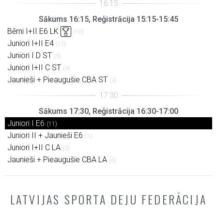
Sākums 16:15, Reģistrācija 15:15-15:45
Bērni I+II E6 LK
(10)
Juniori I+II E4
(10)
Juniori I D ST
(5)
Juniori I+II C ST
(4)
Jaunieši + Pieaugušie CBA ST
(4)
Sākums 17:30, Reģistrācija 16:30-17:00
Juniori I E6
(11)
Juniori II + Jaunieši E6
(1)
Juniori I+II C LA
(5)
Jaunieši + Pieaugušie CBA LA
(6)
LATVIJAS SPORTA DEJU FEDERĀCIJA