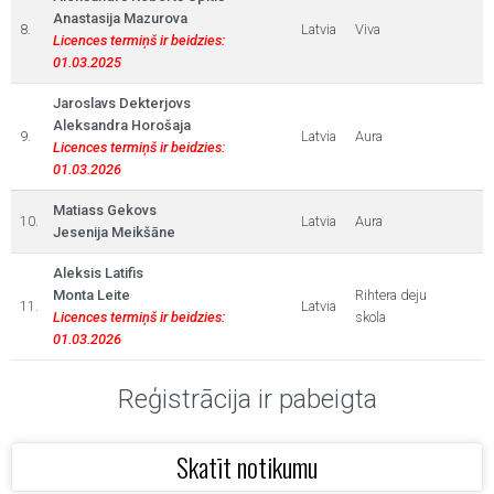
Anastasija Mazurova
8.
Latvia
Viva
Licences termiņš ir beidzies:
01.03.2025
Jaroslavs Dekterjovs
Aleksandra Horošaja
9.
Latvia
Aura
Licences termiņš ir beidzies:
01.03.2026
Matiass Gekovs
10.
Latvia
Aura
Jesenija Meikšāne
Aleksis Latifis
Monta Leite
Rihtera deju
11.
Latvia
Licences termiņš ir beidzies:
skola
01.03.2026
Reģistrācija ir pabeigta
Skatīt notikumu