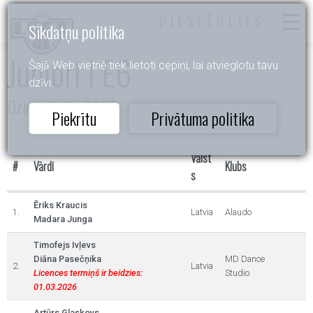
PIESLĒGTIES
Sīkdatņu politika
Juniori I E6
Šajā Web vietnē tiek lietoti cepiņi, lai atvieglotu tavu
dzīvi.
Dzintarlāsīte 2023
Piekrītu
Privātuma politika
Valst
#
Vārdi
Klubs
s
Ēriks Kraucis
1.
Latvia
Alaudo
Madara Junga
Timofejs Ivļevs
Diāna Pasečņika
MD Dance
2.
Latvia
Licences termiņš ir beidzies:
Studio
01.03.2026
Artūrs Glaskovs