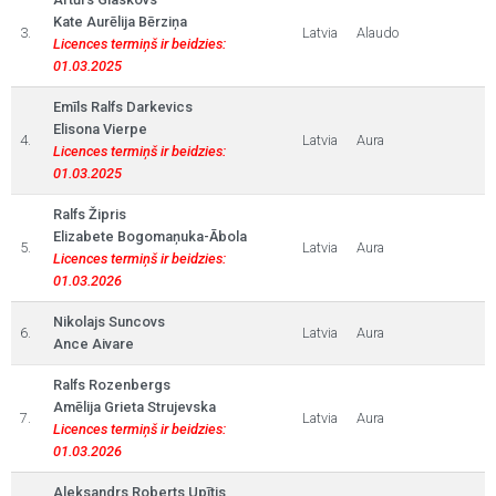
Kate Aurēlija Bērziņa
3.
Latvia
Alaudo
Licences termiņš ir beidzies:
01.03.2025
Emīls Ralfs Darkevics
Elisona Vierpe
4.
Latvia
Aura
Licences termiņš ir beidzies:
01.03.2025
Ralfs Žipris
Elizabete Bogomaņuka-Ābola
5.
Latvia
Aura
Licences termiņš ir beidzies:
01.03.2026
Nikolajs Suncovs
6.
Latvia
Aura
Ance Aivare
Ralfs Rozenbergs
Amēlija Grieta Strujevska
7.
Latvia
Aura
Licences termiņš ir beidzies:
01.03.2026
Aleksandrs Roberts Upītis