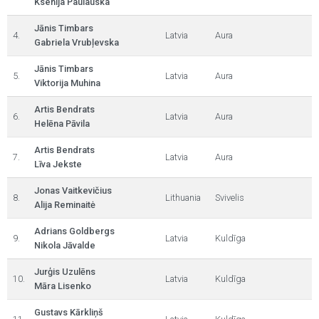
Ksenija Paulauska
Jānis Timbars
4.
Latvia
Aura
Gabriela Vrubļevska
Jānis Timbars
5.
Latvia
Aura
Viktorija Muhina
Artis Bendrats
6.
Latvia
Aura
Helēna Pāvila
Artis Bendrats
7.
Latvia
Aura
Līva Jekste
Jonas Vaitkevičius
8.
Lithuania
Svivelis
Alija Reminaitė
Adrians Goldbergs
9.
Latvia
Kuldīga
Nikola Jāvalde
Jurģis Uzulēns
10.
Latvia
Kuldīga
Māra Lisenko
Gustavs Kārkliņš