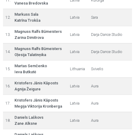
11.
Latvia
Kuldīga
Vanesa Bredovska
Markuss Sala
12.
Latvia
Sara
Katrīna Trokša
Magnuss Ralfs Būmeisters
13.
Latvia
Darja Dance Studio
Zarina Dimitrova
Magnuss Ralfs Būmeisters
14.
Latvia
Darja Dance Studio
Oļesija Talatinņika
Martas Semčenko
15.
Lithuania
Svivelis
Ieva Butkutė
Kristofers Jānis Kāposts
16.
Latvia
Aura
Agnija Žeigure
Kristofers Jānis Kāposts
17.
Latvia
Aura
Megija Viktorija Kronberga
Daniels Laškovs
18.
Latvia
Aura
Zane Alksne
Daniels Laškovs