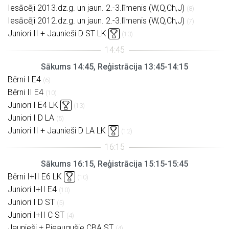
Iesācēji 2013.dz.g. un jaun. 2.-3.līmenis (W,Q,Ch,J)
(8)
Iesācēji 2012.dz.g. un jaun. 2.-3.līmenis (W,Q,Ch,J)
(7)
Juniori II + Jaunieši D ST LK
(13)
Sākums 14:45, Reģistrācija 13:45-14:15
Bērni I E4
(6)
Bērni II E4
(10)
Juniori I E4 LK
(13)
Juniori I D LA
(5)
Juniori II + Jaunieši D LA LK
(12)
Sākums 16:15, Reģistrācija 15:15-15:45
Bērni I+II E6 LK
(10)
Juniori I+II E4
(10)
Juniori I D ST
(5)
Juniori I+II C ST
(4)
Jaunieši + Pieaugušie CBA ST
(4)