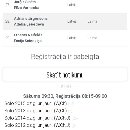
Jurģis Sināts
27.
Latvia
Elīza Varnecka
Adrians Jirgensons
28.
Latvia
Laima
Adēlija Ļebedeva
Ernests Neifelds
29.
Latvia
Laima
Ennija Sniedziņa
Reģistrācija ir pabeigta
Skatīt notikumu
Sākums 09:30, Reģistrācija 08:15-09:00
Solo 2015.dz.g. un jaun. (W,Ch)
(12)
Solo 2013.dz.g. un jaun. (W,Ch)
(7)
Solo 2014.dz.g. un jaun. (W,Ch,J)
(25)
Solo 2012.dz.g. un jaun. (W,Ch,J)
(5)