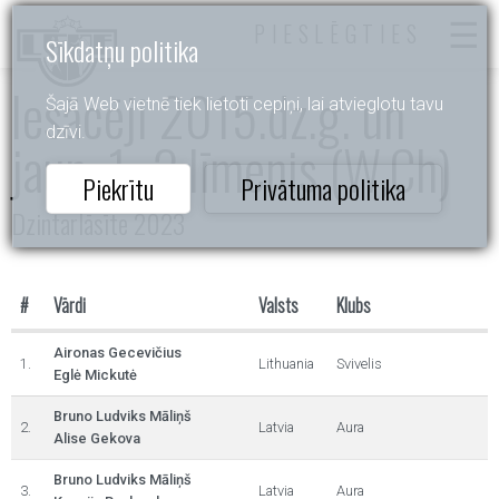
PIESLĒGTIES
Sīkdatņu politika
Iesācēji 2015.dz.g. un
Šajā Web vietnē tiek lietoti cepiņi, lai atvieglotu tavu
dzīvi.
jaun. 1.-2.līmenis (W,Ch)
Piekrītu
Privātuma politika
Dzintarlāsīte 2023
#
Vārdi
Valsts
Klubs
Aironas Gecevičius
1.
Lithuania
Svivelis
Eglė Mickutė
Bruno Ludviks Māliņš
2.
Latvia
Aura
Alise Gekova
Bruno Ludviks Māliņš
3.
Latvia
Aura