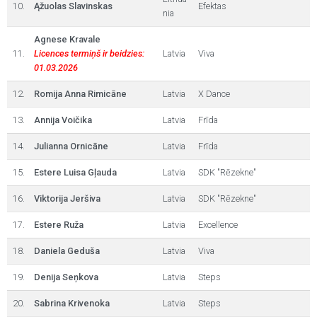
10.
Ąžuolas Slavinskas
Efektas
nia
Agnese Kravale
11.
Licences termiņš ir beidzies:
Latvia
Viva
01.03.2026
12.
Romija Anna Rimicāne
Latvia
X Dance
13.
Annija Voičika
Latvia
Frīda
14.
Julianna Ornicāne
Latvia
Frīda
15.
Estere Luisa Gļauda
Latvia
SDK "Rēzekne"
16.
Viktorija Jeršiva
Latvia
SDK "Rēzekne"
17.
Estere Ruža
Latvia
Excellence
18.
Daniela Geduša
Latvia
Viva
19.
Denija Seņkova
Latvia
Steps
20.
Sabrina Krivenoka
Latvia
Steps