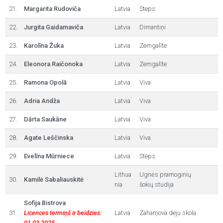
21.
Margarita Rudoviča
Latvia
Steps
22.
Jurgita Gaidamaviča
Latvia
Dimantiņi
23.
Karolīna Žuka
Latvia
Zemgalīte
24.
Eleonora Raičonoka
Latvia
Zemgalīte
25.
Ramona Opolā
Latvia
Viva
26.
Adria Andža
Latvia
Viva
27.
Dārta Saukāne
Latvia
Viva
28.
Agate Leščinska
Latvia
Viva
29.
Evelīna Mūrniece
Latvia
Steps
Lithua
Ugnės pramoginių
30.
Kamilė Sabaliauskitė
nia
šokių studija
Sofija Bistrova
31.
Licences termiņš ir beidzies:
Latvia
Zaharņova deju skola
01.03.2025