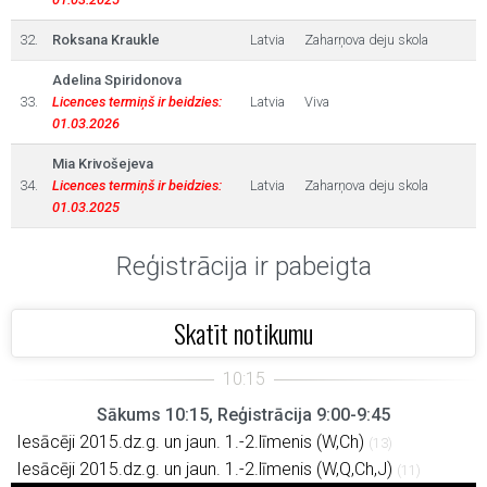
32.
Roksana Kraukle
Latvia
Zaharņova deju skola
Adelina Spiridonova
33.
Licences termiņš ir beidzies:
Latvia
Viva
01.03.2026
Mia Krivošejeva
34.
Licences termiņš ir beidzies:
Latvia
Zaharņova deju skola
01.03.2025
Reģistrācija ir pabeigta
Skatīt notikumu
Sākums 10:15, Reģistrācija 9:00-9:45
Iesācēji 2015.dz.g. un jaun. 1.-2.līmenis (W,Ch)
(13)
Iesācēji 2015.dz.g. un jaun. 1.-2.līmenis (W,Q,Ch,J)
(11)