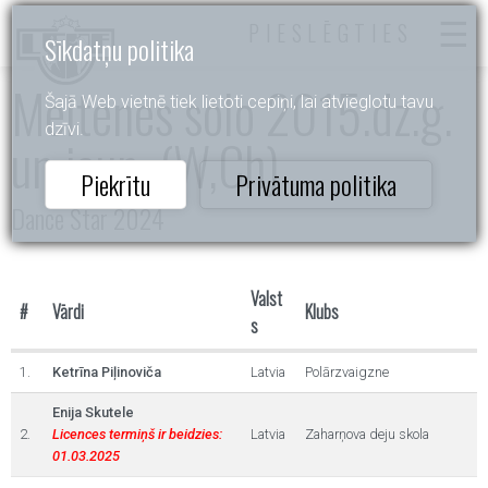
PIESLĒGTIES
Sīkdatņu politika
Meitenes solo 2015.dz.g.
Šajā Web vietnē tiek lietoti cepiņi, lai atvieglotu tavu
dzīvi.
un jaun. (W,Ch)
Piekrītu
Privātuma politika
Dance Star 2024
Valst
#
Vārdi
Klubs
s
1.
Ketrīna Piļinoviča
Latvia
Polārzvaigzne
Enija Skutele
2.
Licences termiņš ir beidzies:
Latvia
Zaharņova deju skola
01.03.2025