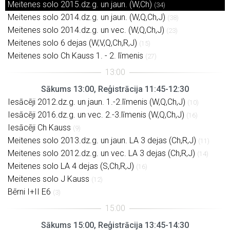
Meitenes solo 2015.dz.g. un jaun. (W,Ch)
(34)
Meitenes solo 2014.dz.g. un jaun. (W,Q,Ch,J)
(38)
Meitenes solo 2014.dz.g. un vec. (W,Q,Ch,J)
(23)
Meitenes solo 6 dejas (W,V,Q,Ch,R,J)
(15)
Meitenes solo Ch Kauss 1. - 2. līmenis
(27)
Sākums 13:00, Reģistrācija 11:45-12:30
Iesācēji 2012.dz.g. un jaun. 1.-2.līmenis (W,Q,Ch,J)
(10)
Iesācēji 2016.dz.g. un vec. 2.-3.līmenis (W,Q,Ch,J)
(16)
Iesācēji Ch Kauss
(9)
Meitenes solo 2013.dz.g. un jaun. LA 3 dejas (Ch,R,J)
(11)
Meitenes solo 2012.dz.g. un vec. LA 3 dejas (Ch,R,J)
(14)
Meitenes solo LA 4 dejas (S,Ch,R,J)
(16)
Meitenes solo J Kauss
(12)
Bērni I+II E6
(3)
Sākums 15:00, Reģistrācija 13:45-14:30