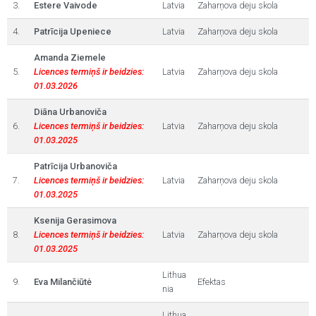
3.
Estere Vaivode
Latvia
Zaharņova deju skola
4.
Patrīcija Upeniece
Latvia
Zaharņova deju skola
Amanda Ziemele
5.
Licences termiņš ir beidzies:
Latvia
Zaharņova deju skola
01.03.2026
Diāna Urbanoviča
6.
Licences termiņš ir beidzies:
Latvia
Zaharņova deju skola
01.03.2025
Patrīcija Urbanoviča
7.
Licences termiņš ir beidzies:
Latvia
Zaharņova deju skola
01.03.2025
Ksenija Gerasimova
8.
Licences termiņš ir beidzies:
Latvia
Zaharņova deju skola
01.03.2025
Lithua
9.
Eva Milančiūtė
Efektas
nia
Lithua