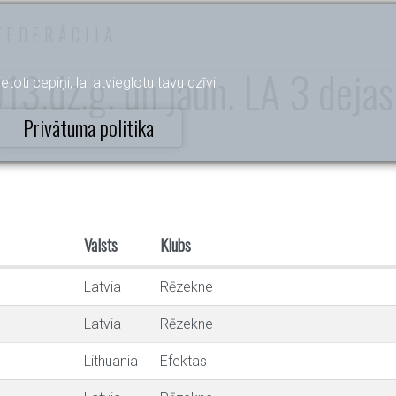
FEDERĀCIJA
13.dz.g. un jaun. LA 3 dejas
etoti cepiņi, lai atvieglotu tavu dzīvi.
Privātuma politika
Valsts
Klubs
Latvia
Rēzekne
Latvia
Rēzekne
Lithuania
Efektas