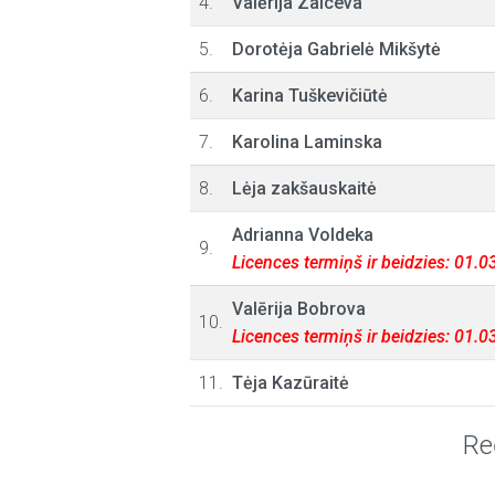
4.
Valērija Zaiceva
5.
Dorotėja Gabrielė Mikšytė
6.
Karina Tuškevičiūtė
7.
Karolina Laminska
8.
Lėja zakšauskaitė
Adrianna Voldeka
9.
Licences termiņš ir beidzies: 01.
Valērija Bobrova
10.
Licences termiņš ir beidzies: 01.
11.
Tėja Kazūraitė
Re