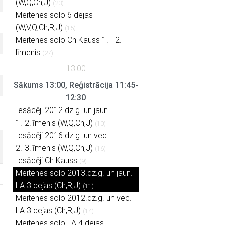
(W,Q,Ch,J)
(23)
Meitenes solo 6 dejas
(W,V,Q,Ch,R,J)
(15)
Meitenes solo Ch Kauss 1. - 2.
līmenis
(27)
Sākums 13:00, Reģistrācija 11:45-
12:30
Iesācēji 2012.dz.g. un jaun.
1.-2.līmenis (W,Q,Ch,J)
(10)
Iesācēji 2016.dz.g. un vec.
2.-3.līmenis (W,Q,Ch,J)
(16)
Iesācēji Ch Kauss
(9)
Meitenes solo 2013.dz.g. un jaun.
LA 3 dejas (Ch,R,J)
(11)
Meitenes solo 2012.dz.g. un vec.
LA 3 dejas (Ch,R,J)
(14)
Meitenes solo LA 4 dejas