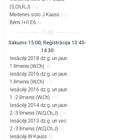
(S,Ch,R,J)
(16)
Meitenes solo J Kauss
(12)
Bērni I+II E6
(3)
Sākums 15:00, Reģistrācija 13:45-
14:30
Iesācēji 2018.dz.g. un jaun.
1.līmenis (W,Ch)
(8)
Iesācēji 2016.dz.g. un jaun.
1.līmenis (W,Ch)
(13)
Iesācēji 2016.dz.g. un jaun.
1.-2.līmenis (W,Ch)
(11)
Iesācēji 2014.dz.g. un jaun.
2.-3.līmenis (W,Q,Ch,J)
(12)
Iesācēji 2013.dz.g. un vec.
2.-3.līmenis (W,Q,Ch,J)
(3)
Iesācēji W Kauss
(8)