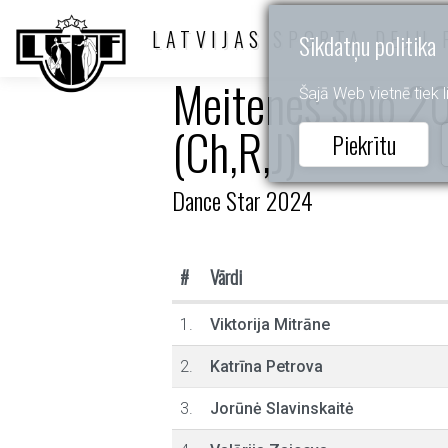
LATVIJAS SPORTA DEJU 
Sīkdatņu politika
Meitenes solo 20
Šajā Web vietnē tiek li
(Ch,R,J)
Piekrītu
Dance Star 2024
#
Vārdi
1.
Viktorija Mitrāne
2.
Katrīna Petrova
3.
Jorūnė Slavinskaitė