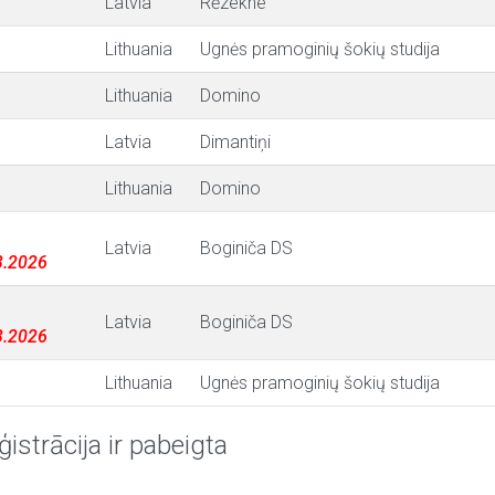
Latvia
Rēzekne
Lithuania
Ugnės pramoginių šokių studija
Lithuania
Domino
Latvia
Dimantiņi
Lithuania
Domino
Latvia
Boginiča DS
03.2026
Latvia
Boginiča DS
03.2026
Lithuania
Ugnės pramoginių šokių studija
ģistrācija ir pabeigta