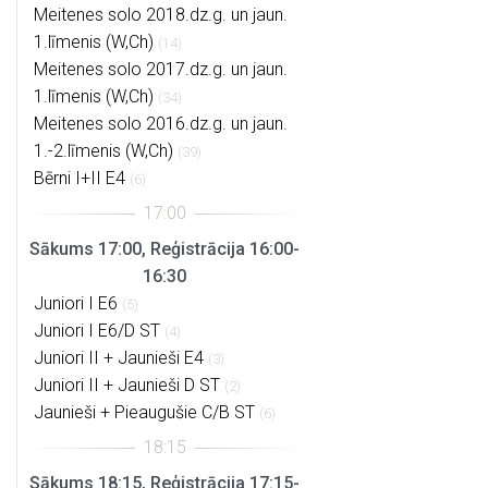
Meitenes solo 2018.dz.g. un jaun.
1.līmenis (W,Ch)
(14)
Meitenes solo 2017.dz.g. un jaun.
1.līmenis (W,Ch)
(34)
Meitenes solo 2016.dz.g. un jaun.
1.-2.līmenis (W,Ch)
(39)
Bērni I+II E4
(6)
Sākums 17:00, Reģistrācija 16:00-
16:30
Juniori I E6
(5)
Juniori I E6/D ST
(4)
Juniori II + Jaunieši E4
(3)
Juniori II + Jaunieši D ST
(2)
Jaunieši + Pieaugušie C/B ST
(6)
Sākums 18:15, Reģistrācija 17:15-