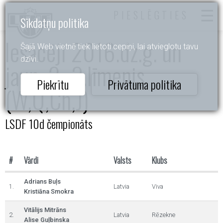
PIESLĒGTIES
Sīkdatņu politika
Iesācēji 2016.dz.g. un
Šajā Web vietnē tiek lietoti cepiņi, lai atvieglotu tavu
dzīvi.
jaun. 2.-3.līmenis
Piekrītu
Privātuma politika
(W,Q,Ch,J)
LSDF 10d čempionāts
#
Vārdi
Valsts
Klubs
Adrians Buļs
1.
Latvia
Viva
Kristiāna Smokra
Vitālijs Mitrāns
2.
Latvia
Rēzekne
Alise Guļbinska