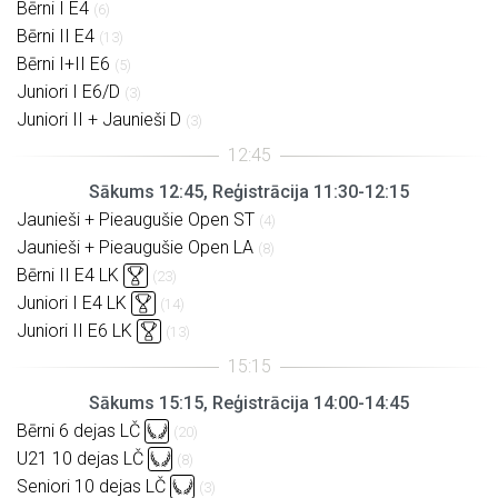
Bērni I E4
(6)
Bērni II E4
(13)
Bērni I+II E6
(5)
Juniori I E6/D
(3)
Juniori II + Jaunieši D
(3)
Sākums 12:45, Reģistrācija 11:30-12:15
Jaunieši + Pieaugušie Open ST
(4)
Jaunieši + Pieaugušie Open LA
(8)
Bērni II E4 LK
(23)
Juniori I E4 LK
(14)
Juniori II E6 LK
(13)
Sākums 15:15, Reģistrācija 14:00-14:45
Bērni 6 dejas LČ
(20)
U21 10 dejas LČ
(8)
Seniori 10 dejas LČ
(3)