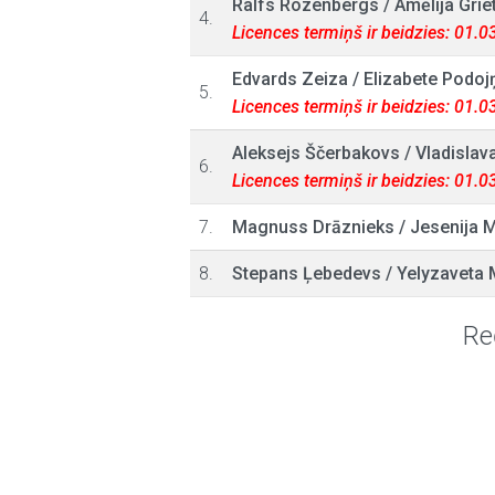
Ralfs Rozenbergs
/
Amēlija Grie
4.
Licences termiņš ir beidzies: 01.
Edvards Zeiza
/
Elizabete Podoj
5.
Licences termiņš ir beidzies: 01.
Aleksejs Ščerbakovs
/
Vladislav
6.
Licences termiņš ir beidzies: 01.
7.
Magnuss Drāznieks
/
Jesenija 
8.
Stepans Ļebedevs
/
Yelyzaveta 
Re