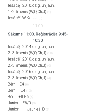
Iesācēji 2010.dz.g. un jaun.
1.-2.līmenis (W,Q,Ch,J)
(2)
Iesācēji W Kauss
(5)
Sākums 11:00, Reģistrācija 9:45-
10:30
Iesācēji 2014.dz.g. un jaun.
2.-3.līmenis (W,Q,Ch,J)
(10)
Iesācēji 2010.dz.g. un jaun.
2.-3.līmenis (W,Q,Ch,J)
(9)
Iesācēji 2016.dz.g. un jaun.
2.-3.līmenis (W,Q,Ch,J)
(4)
Bērni I E4
(6)
Bērni II E4
(13)
Bērni I+II E6
(5)
Juniori I E6/D
(3)
Juniori II + Jaunieši D
(3)