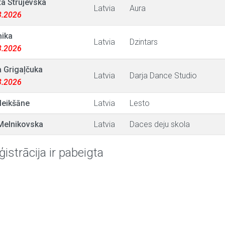
ta Strujevska
Latvia
Aura
03.2026
ņika
Latvia
Dzintars
03.2026
a Grigaļčuka
Latvia
Darja Dance Studio
03.2026
Meikšāne
Latvia
Lesto
Melnikovska
Latvia
Daces deju skola
ģistrācija ir pabeigta