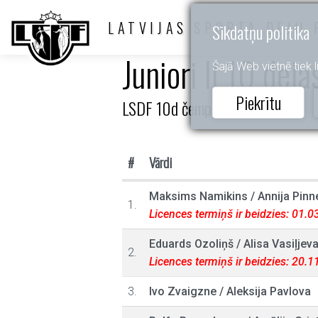
LATVIJAS SPORTA DEJU 
Sīkdatņu politika
Juniori II 10 deja
Šajā Web vietnē tiek li
Piekrītu
LSDF 10d čempionāts
#
Vārdi
Maksims Namikins
/
Annija Pinn
1.
Licences termiņš ir beidzies: 01.
Eduards Ozoliņš
/
Alisa Vasiļjev
2.
Licences termiņš ir beidzies: 20.
3.
Ivo Zvaigzne
/
Aleksija Pavlova