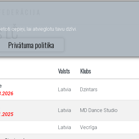
FEDERĀCIJA
s LČ
etoti cepiņi, lai atvieglotu tavu dzīvi.
Privātuma politika
Valsts
Klubs
e
Latvia
Dzintars
03.2026
a
Latvia
MD Dance Studio
11.2025
Latvia
Vecrīga