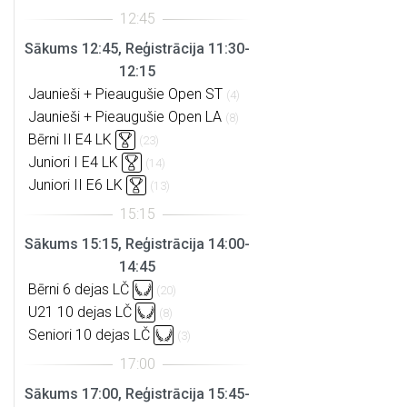
Sākums 12:45, Reģistrācija 11:30-
12:15
Jaunieši + Pieaugušie Open ST
(4)
Jaunieši + Pieaugušie Open LA
(8)
Bērni II E4 LK
(23)
Juniori I E4 LK
(14)
Juniori II E6 LK
(13)
Sākums 15:15, Reģistrācija 14:00-
14:45
Bērni 6 dejas LČ
(20)
U21 10 dejas LČ
(8)
Seniori 10 dejas LČ
(3)
Sākums 17:00, Reģistrācija 15:45-