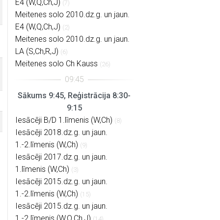
E4 (W,Q,Ch,J)
(7)
Meitenes solo 2010.dz.g. un jaun.
E4 (W,Q,Ch,J)
(2)
Meitenes solo 2010.dz.g. un jaun.
LA (S,Ch,R,J)
(6)
Meitenes solo Ch Kauss
(26)
Sākums 9:45, Reģistrācija 8:30-
9:15
Iesācēji B/D 1.līmenis (W,Ch)
(8)
Iesācēji 2018.dz.g. un jaun.
1.-2.līmenis (W,Ch)
(9)
Iesācēji 2017.dz.g. un jaun.
1.līmenis (W,Ch)
(3)
Iesācēji 2015.dz.g. un jaun.
1.-2.līmenis (W,Ch)
(15)
Iesācēji 2015.dz.g. un jaun.
1.-2.līmenis (W,Q,Ch,J)
(14)