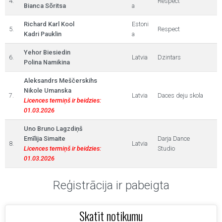
4.
Respect
Bianca Sõritsa
a
Richard Karl Kool
Estoni
5.
Respect
Kadri Pauklin
a
Yehor Biesiedin
6.
Latvia
Dzintars
Polina Namikina
Aleksandrs Meščerskihs
Nikole Umanska
7.
Latvia
Daces deju skola
Licences termiņš ir beidzies:
01.03.2026
Uno Bruno Lagzdiņš
Emīlija Simaite
Darja Dance
8.
Latvia
Licences termiņš ir beidzies:
Studio
01.03.2026
Reģistrācija ir pabeigta
Skatīt notikumu