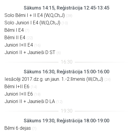
Sākums 14:15, Reģistrācija 12:45-13:45
Solo Bērni I + II E4 (W,Q,Ch,J)
(38)
Solo Juniori I E4 (W,Q,Ch,J)
(10)
Bērni I E4
(7)
Bērni II E4
(22)
Juniori I+II E4
(16)
Juniori II + Jaunieši D ST
(6)
Sākums 16:30, Reģistrācija 15:00-16:00
Iesācēji 2017.dz.g. un jaun. 1.-2.līmenis (W,Ch,J)
(24)
Bērni I+II E6
(14)
Juniori I+II E6
(18)
Juniori II + Jaunieši D LA
(12)
Sākums 19:30, Reģistrācija 18:00-19:00
Bērni 6 dejas
(7)