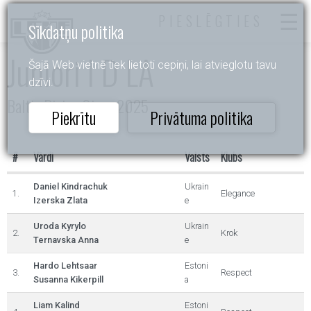
PIESLĒGTIES
Sīkdatņu politika
Juniori I D LA
Šajā Web vietnē tiek lietoti cepiņi, lai atvieglotu tavu
dzīvi.
Baltic Rising Stars 2025
Piekrītu
Privātuma politika
#
Vārdi
Valsts
Klubs
Daniel Kindrachuk
Ukrain
1.
Elegance
Izerska Zlata
e
Uroda Kyrylo
Ukrain
2.
Krok
Ternavska Anna
e
Hardo Lehtsaar
Estoni
3.
Respect
Susanna Kikerpill
a
Liam Kalind
Estoni