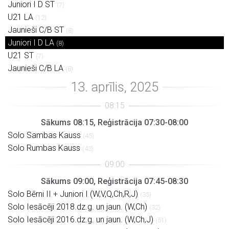
Juniori I D ST
(7)
U21 LA
(12)
Jaunieši C/B ST
(8)
Juniori I D LA
(8)
U21 ST
(7)
Jaunieši C/B LA
(8)
Sākums 08:15, Reģistrācija 07:30-08:00
Solo Sambas Kauss
(45)
Solo Rumbas Kauss
(43)
Sākums 09:00, Reģistrācija 07:45-08:30
Solo Bērni II + Juniori I (W,V,Q,Ch,R,J)
(35)
Solo Iesācēji 2018.dz.g. un jaun. (W,Ch)
(32)
Solo Iesācēji 2016.dz.g. un jaun. (W,Ch,J)
(51)