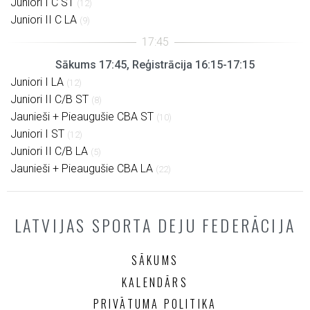
Juniori I C ST
(12)
Juniori II C LA
(9)
Sākums 17:45, Reģistrācija 16:15-17:15
Juniori I LA
(12)
Juniori II C/B ST
(8)
Jaunieši + Pieaugušie CBA ST
(10)
Juniori I ST
(12)
Juniori II C/B LA
(5)
Jaunieši + Pieaugušie CBA LA
(22)
LATVIJAS SPORTA DEJU FEDERĀCIJA
SĀKUMS
KALENDĀRS
PRIVĀTUMA POLITIKA