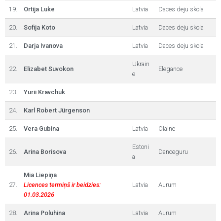
19.
Ortija Luke
Latvia
Daces deju skola
20.
Sofija Koto
Latvia
Daces deju skola
21.
Darja Ivanova
Latvia
Daces deju skola
Ukrain
22.
Elizabet Suvokon
Elegance
e
23.
Yurii Kravchuk
24.
Karl Robert Jürgenson
25.
Vera Gubina
Latvia
Olaine
Estoni
26.
Arina Borisova
Danceguru
a
Mia Liepiņa
27.
Licences termiņš ir beidzies:
Latvia
Aurum
01.03.2026
28.
Arina Poluhina
Latvia
Aurum