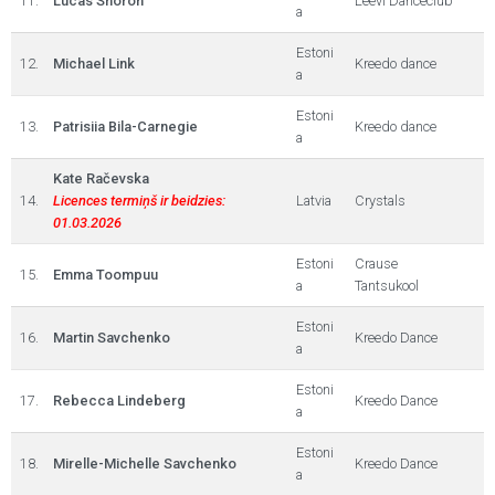
11.
Lucas Shoron
Leevi Danceclub
a
Estoni
12.
Michael Link
Kreedo dance
a
Estoni
13.
Patrisiia Bila-Carnegie
Kreedo dance
a
Kate Račevska
14.
Licences termiņš ir beidzies:
Latvia
Crystals
01.03.2026
Estoni
Crause
15.
Emma Toompuu
a
Tantsukool
Estoni
16.
Martin Savchenko
Kreedo Dance
a
Estoni
17.
Rebecca Lindeberg
Kreedo Dance
a
Estoni
18.
Mirelle-Michelle Savchenko
Kreedo Dance
a