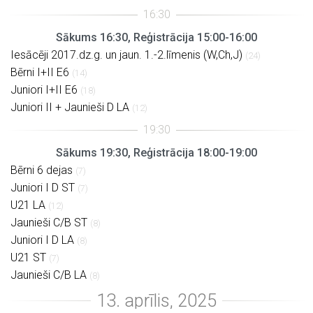
Sākums 16:30, Reģistrācija 15:00-16:00
Iesācēji 2017.dz.g. un jaun. 1.-2.līmenis (W,Ch,J)
(24)
Bērni I+II E6
(14)
Juniori I+II E6
(18)
Juniori II + Jaunieši D LA
(12)
Sākums 19:30, Reģistrācija 18:00-19:00
Bērni 6 dejas
(7)
Juniori I D ST
(7)
U21 LA
(12)
Jaunieši C/B ST
(8)
Juniori I D LA
(8)
U21 ST
(7)
Jaunieši C/B LA
(8)