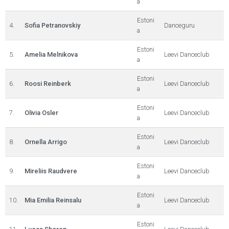
a
Estoni
4.
Sofia Petranovskiy
Danceguru
a
Estoni
5.
Amelia Melnikova
Leevi Danceclub
a
Estoni
6.
Roosi Reinberk
Leevi Danceclub
a
Estoni
7.
Olivia Osler
Leevi Danceclub
a
Estoni
8.
Ornella Arrigo
Leevi Danceclub
a
Estoni
9.
Mireliis Raudvere
Leevi Danceclub
a
Estoni
10.
Mia Emilia Reinsalu
Leevi Danceclub
a
Estoni