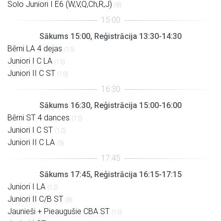
Solo Juniori I E6 (W,V,Q,Ch,R,J)
(8)
Sākums 15:00, Reģistrācija 13:30-14:30
Bērni LA 4 dejas
(15)
Juniori I C LA
(15)
Juniori II C ST
(10)
Sākums 16:30, Reģistrācija 15:00-16:00
Bērni ST 4 dances
(12)
Juniori I C ST
(12)
Juniori II C LA
(9)
Sākums 17:45, Reģistrācija 16:15-17:15
Juniori I LA
(12)
Juniori II C/B ST
(8)
Jaunieši + Pieaugušie CBA ST
(10)