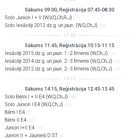
Sākums 09:00, Reģistrācija 07:45-08:30
Solo Juniori I + II (W,V,Q,Ch,R,J)
(21)
Solo Iesācēji 2012.dz.g. un jaun. (W,Q,Ch,J)
(53)
Sākums 11:45, Reģistrācija 10:15-11:15
Iesācēji 2015.dz.g. un jaun. 1.-2.līmenis (W,Ch,J)
(31)
Iesācēji 2014.dz.g. un jaun. 2.-3.līmenis (W,Q,Ch,J)
(20)
Iesācēji 2012.dz.g. un jaun. 2.-3.līmenis (W,Q,Ch,J)
(14)
Sākums 14:15, Reģistrācija 12:45-13:45
Solo Bērni I + II E4 (W,Q,Ch,J)
(38)
Solo Juniori I E4 (W,Q,Ch,J)
(10)
Bērni I E4
(7)
Bērni II E4
(22)
Juniori I+II E4
(16)
Juniori II + Jaunieši D ST
(6)