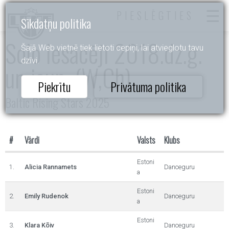
PIESLĒGTIES
Sīkdatņu politika
Solo Iesācēji 2018.dz.g.
Šajā Web vietnē tiek lietoti cepiņi, lai atvieglotu tavu
dzīvi.
un jaun. (W,Ch)
Piekrītu
Privātuma politika
Baltic Rising Stars 2025
#
Vārdi
Valsts
Klubs
Estoni
1.
Alicia Rannamets
Danceguru
a
Estoni
2.
Emily Rudenok
Danceguru
a
Estoni
3.
Klara Kõiv
Danceguru