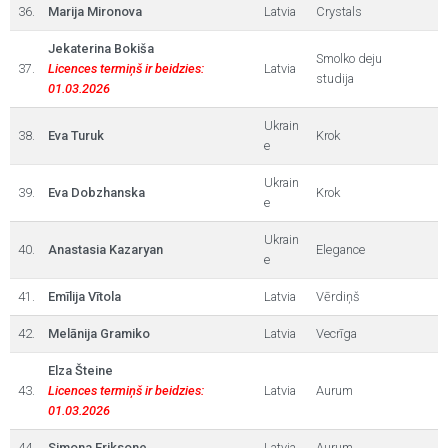
36.
Marija Mironova
Latvia
Crystals
Jekaterina Bokiša
Smolko deju
37.
Licences termiņš ir beidzies:
Latvia
studija
01.03.2026
Ukrain
38.
Eva Turuk
Krok
e
Ukrain
39.
Eva Dobzhanska
Krok
e
Ukrain
40.
Anastasia Kazaryan
Elegance
e
41.
Emīlija Vītola
Latvia
Vērdiņš
42.
Melānija Gramiko
Latvia
Vecrīga
Elza Šteine
43.
Licences termiņš ir beidzies:
Latvia
Aurum
01.03.2026
44.
Simona Eriksone
Latvia
Aurum