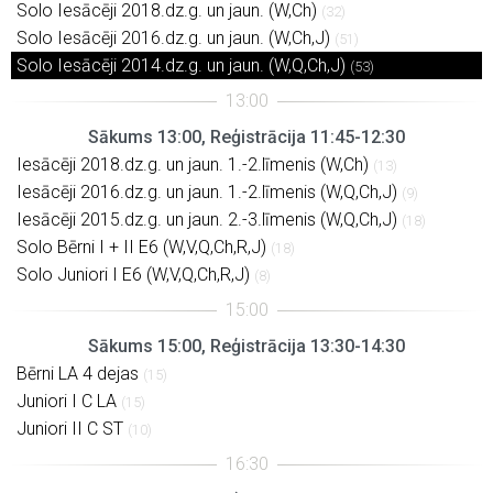
Solo Iesācēji 2018.dz.g. un jaun. (W,Ch)
(32)
Solo Iesācēji 2016.dz.g. un jaun. (W,Ch,J)
(51)
Solo Iesācēji 2014.dz.g. un jaun. (W,Q,Ch,J)
(53)
Sākums 13:00, Reģistrācija 11:45-12:30
Iesācēji 2018.dz.g. un jaun. 1.-2.līmenis (W,Ch)
(13)
Iesācēji 2016.dz.g. un jaun. 1.-2.līmenis (W,Q,Ch,J)
(9)
Iesācēji 2015.dz.g. un jaun. 2.-3.līmenis (W,Q,Ch,J)
(18)
Solo Bērni I + II E6 (W,V,Q,Ch,R,J)
(18)
Solo Juniori I E6 (W,V,Q,Ch,R,J)
(8)
Sākums 15:00, Reģistrācija 13:30-14:30
Bērni LA 4 dejas
(15)
Juniori I C LA
(15)
Juniori II C ST
(10)