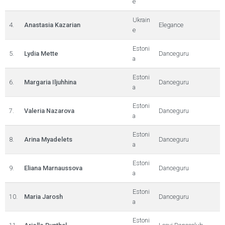
e
Ukrain
4.
Anastasia Kazarian
Elegance
e
Estoni
5.
Lydia Mette
Danceguru
a
Estoni
6.
Margaria Iljuhhina
Danceguru
a
Estoni
7.
Valeria Nazarova
Danceguru
a
Estoni
8.
Arina Myadelets
Danceguru
a
Estoni
9.
Eliana Marnaussova
Danceguru
a
Estoni
10.
Maria Jarosh
Danceguru
a
Estoni