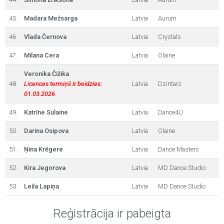
45.
Madara Mežsarga
Latvia
Aurum
46.
Vlada Černova
Latvia
Crystals
47.
Milana Cera
Latvia
Olaine
Veronika Čižika
48.
Licences termiņš ir beidzies:
Latvia
Dzintars
01.03.2026
49.
Katrīne Sulaine
Latvia
Dance4U
50.
Darina Osipova
Latvia
Olaine
51.
Ņina Krēgere
Latvia
Dance Masters
52.
Kira Jegorova
Latvia
MD Dance Studio
53.
Leila Lapiņa
Latvia
MD Dance Studio
Reģistrācija ir pabeigta