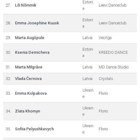
Estoni
27.
Lili Nõmmik
Leevi Danceclub
a
Estoni
28.
Emma Josephine Kuusk
Leevi Danceclub
a
29.
Marta Augšpule
Latvia
Vecrīga
Estoni
30.
Ksenia Demicheva
KREEDO DANCE
a
31.
Marta Milgrāve
Latvia
MD Dance Studio
32.
Vlada Černova
Latvia
Crystals
Ukrain
33.
Emma Kolpakova
Florio
e
Ukrain
34.
Zlata Khomyn
Florio
e
Ukrain
35.
Sofiia Pelyushkevych
Florio
e