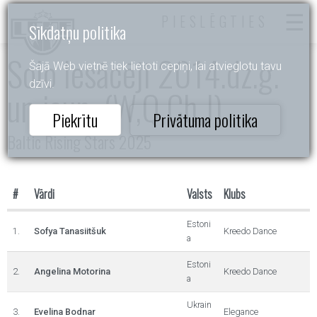
PIESLĒGTIES
Sīkdatņu politika
Solo Iesācēji 2014.dz.g.
Šajā Web vietnē tiek lietoti cepiņi, lai atvieglotu tavu
dzīvi.
un jaun. (W,Q,Ch,J)
Piekrītu
Privātuma politika
Baltic Rising Stars 2025
#
Vārdi
Valsts
Klubs
Estoni
1.
Sofya Tanasiitšuk
Kreedo Dance
a
Estoni
2.
Angelina Motorina
Kreedo Dance
a
Ukrain
3.
Evelina Bodnar
Elegance