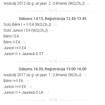
Iesācēji 2012.dz.g. un jaun. 2.-3.līmenis (W,Q,Ch,J)
(14)
Sākums 14:15, Reģistrācija 12:45-13:45
Solo Bērni I + II E4 (W,Q,Ch,J)
(38)
Solo Juniori I E4 (W,Q,Ch,J)
(10)
Bērni I E4
(7)
Bērni II E4
(22)
Juniori I+II E4
(16)
Juniori II + Jaunieši D ST
(6)
Sākums 16:30, Reģistrācija 15:00-16:00
Iesācēji 2017.dz.g. un jaun. 1.-2.līmenis (W,Ch,J)
(24)
Bērni I+II E6
(14)
Juniori I+II E6
(18)
Juniori II + Jaunieši D LA
(12)