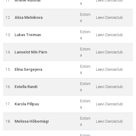
11.
Arielle Runthal
Leevi Danceclub
a
Estoni
12.
Alisa Melnikova
Leevi Danceclub
a
Estoni
13.
Lukas Treiman
Leevi Danceclub
a
Estoni
14.
Lanselot Nils Pärn
Leevi Danceclub
a
Estoni
15.
Elina Sergejeva
Leevi Danceclub
a
Estoni
16.
Estella Randi
Leevi Danceclub
a
Estoni
17.
Karola Pillpuu
Leevi Danceclub
a
Estoni
18.
Melissa Hõbemägi
Leevi Danceclub
a
Estoni