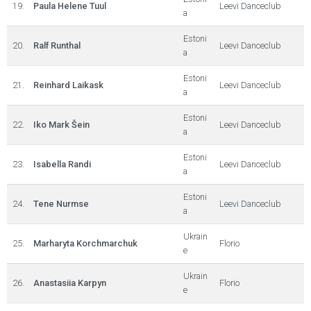
19.
Paula Helene Tuul
Leevi Danceclub
a
Estoni
20.
Ralf Runthal
Leevi Danceclub
a
Estoni
21.
Reinhard Laikask
Leevi Danceclub
a
Estoni
22.
Iko Mark Šein
Leevi Danceclub
a
Estoni
23.
Isabella Randi
Leevi Danceclub
a
Estoni
24.
Tene Nurmse
Leevi Danceclub
a
Ukrain
25.
Marharyta Korchmarchuk
Florio
e
Ukrain
26.
Anastasiia Karpyn
Florio
e