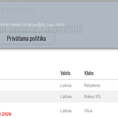
FEDERĀCIJA
n jaun. 2.-3.līmenis
etoti cepiņi, lai atvieglotu tavu dzīvi.
Privātuma politika
Valsts
Klubs
Latvia
Rēzekne
Latvia
Balvu SS
Latvia
Viva
03.2026