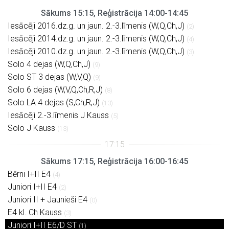
Sākums 15:15, Reģistrācija 14:00-14:45
Iesācēji 2016.dz.g. un jaun. 2.-3.līmenis (W,Q,Ch,J)
(2)
Iesācēji 2014.dz.g. un jaun. 2.-3.līmenis (W,Q,Ch,J)
(4)
Iesācēji 2010.dz.g. un jaun. 2.-3.līmenis (W,Q,Ch,J)
(3)
Solo 4 dejas (W,Q,Ch,J)
(9)
Solo ST 3 dejas (W,V,Q)
(9)
Solo 6 dejas (W,V,Q,Ch,R,J)
(8)
Solo LA 4 dejas (S,Ch,R,J)
(13)
Iesācēji 2.-3.līmenis J Kauss
(5)
Solo J Kauss
(13)
Sākums 17:15, Reģistrācija 16:00-16:45
Bērni I+II E4
(4)
Juniori I+II E4
(2)
Juniori II + Jaunieši E4
(0)
E4 kl. Ch Kauss
(3)
Juniori I+II E6/D ST
(1)