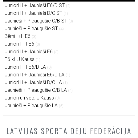
Juniori II + Jaunieši E6/D ST
(2)
Juniori II + Jaunieši D/C ST
(1)
Jaunieši + Pieaugušie C/B ST
(3)
Jaunieši + Pieaugušie ST
(4)
Bērni I+II E6
(3)
Juniori I+II E6
(0)
Juniori II + Jaunieši E6
(3)
E6 kl. J Kauss
(1)
Juniori I+II E6/D LA
(0)
Juniori II + Jaunieši E6/D LA
(1)
Juniori II + Jaunieši D/C LA
(1)
Jaunieši + Pieaugušie C/B LA
(4)
Juniori un vec. J Kauss
(3)
Jaunieši + Pieaugušie LA
(5)
LATVIJAS SPORTA DEJU FEDERĀCIJA