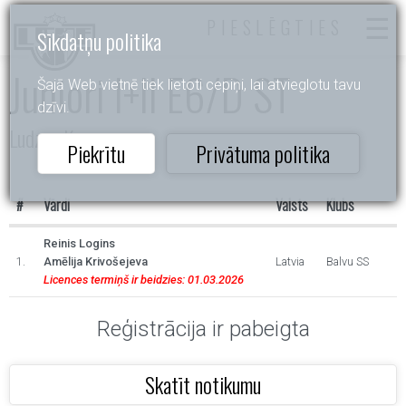
PIESLĒGTIES
Sīkdatņu politika
Juniori I+II E6/D ST
Šajā Web vietnē tiek lietoti cepiņi, lai atvieglotu tavu
dzīvi.
Ludzas Kauss
Piekrītu
Privātuma politika
#
Vārdi
Valsts
Klubs
Reinis Logins
1.
Amēlija Krivošejeva
Latvia
Balvu SS
Licences termiņš ir beidzies: 01.03.2026
Reģistrācija ir pabeigta
Skatīt notikumu