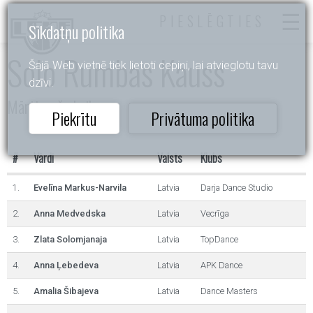
PIESLĒGTIES
Sīkdatņu politika
Solo Rumbas Kauss
Šajā Web vietnē tiek lietoti cepiņi, lai atvieglotu tavu
dzīvi.
Mārtiņrožu Laiks
Piekrītu
Privātuma politika
#
Vārdi
Valsts
Klubs
1.
Evelīna Markus-Narvila
Latvia
Darja Dance Studio
2.
Anna Medvedska
Latvia
Vecrīga
3.
Zlata Solomjanaja
Latvia
TopDance
4.
Anna Ļebedeva
Latvia
APK Dance
5.
Amalia Šibajeva
Latvia
Dance Masters