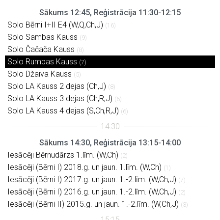
Sākums 12:45, Reģistrācija 11:30-12:15
Solo Bērni I+II E4 (W,Q,Ch,J)
(16)
Solo Sambas Kauss
(9)
Solo Čačača Kauss
(8)
Solo Rumbas Kauss
(7)
Solo Džaiva Kauss
(5)
Solo LA Kauss 2 dejas (Ch,J)
(8)
Solo LA Kauss 3 dejas (Ch,R,J)
(6)
Solo LA Kauss 4 dejas (S,Ch,R,J)
(6)
Sākums 14:30, Reģistrācija 13:15-14:00
Iesācēji Bērnudārzs 1.līm. (W,Ch)
(2)
Iesācēji (Bērni I) 2018.g. un jaun. 1.līm. (W,Ch)
(1)
Iesācēji (Bērni I) 2017.g. un jaun. 1.-2.līm. (W,Ch,J)
(7)
Iesācēji (Bērni I) 2016.g. un jaun. 1.-2.līm. (W,Ch,J)
(2)
Iesācēji (Bērni II) 2015.g. un jaun. 1.-2.līm. (W,Ch,J)
(3)