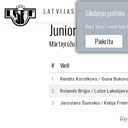
LATVIJAS SPORTA DEJU 
Sīkdatņu politika
Juniori I+II E4
Šajā Web vietnē tiek li
Piekrītu
Mārtiņrožu Laiks
#
Vārdi
1.
Renāts Korotkovs
/
Guna Bukov
2.
Rolands Briģis
/
Luīze Lakutijev
3.
Jaroslavs Šumskis
/
Ketija Frei
Re