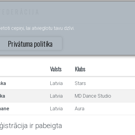
FEDERĀCIJA
etoti cepiņi, lai atvieglotu tavu dzīvi.
Privātuma politika
Valsts
Klubs
ska
Latvia
Stars
ska
Latvia
MD Dance Studio
mane
Latvia
Aura
ģistrācija ir pabeigta