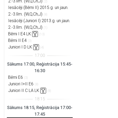
2.-3.līm. (W,Q,Ch,J)
(2)
Iesācēji (Bērni II) 2015.g. un jaun.
2.-3.līm. (W,Q,Ch,J)
(8)
Iesācēji (Juniori I) 2013.g. un jaun.
2.-3.līm. (W,Q,Ch,J)
(1)
Bērni I E4 LK
(13)
Bērni II E4
(3)
Juniori I D LK
(4)
Sākums 17:00, Reģistrācija 15:45-
16:30
Bērni E6
(3)
Juniori I+II E6
(8)
Juniori II C LA LK
(8)
Sākums 18:15, Reģistrācija 17:00-
17:45