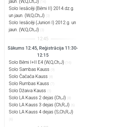
jaun. (W,Q,Ch,J)
(16)
Solo Iesācēji (Bērni II) 2014.dz.g.
un jaun. (W,Q,Ch,J)
(3)
Solo Iesācēji (Juniori I) 2012.g. un
jaun. (W,Q,Ch,J)
(3)
Sākums 12:45, Reģistrācija 11:30-
12:15
Solo Bērni I+II E4 (W,Q,Ch,J)
(16)
Solo Sambas Kauss
(9)
Solo Čačača Kauss
(8)
Solo Rumbas Kauss
(7)
Solo Džaiva Kauss
(5)
Solo LA Kauss 2 dejas (Ch,J)
(8)
Solo LA Kauss 3 dejas (Ch,R,J)
(6)
Solo LA Kauss 4 dejas (S,Ch,R,J)
(6)