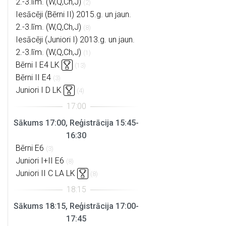
2.-3.līm. (W,Q,Ch,J)
(2)
Iesācēji (Bērni II) 2015.g. un jaun.
2.-3.līm. (W,Q,Ch,J)
(8)
Iesācēji (Juniori I) 2013.g. un jaun.
2.-3.līm. (W,Q,Ch,J)
(1)
Bērni I E4 LK
(13)
Bērni II E4
(3)
Juniori I D LK
(4)
Sākums 17:00, Reģistrācija 15:45-
16:30
Bērni E6
(3)
Juniori I+II E6
(8)
Juniori II C LA LK
(8)
Sākums 18:15, Reģistrācija 17:00-
17:45