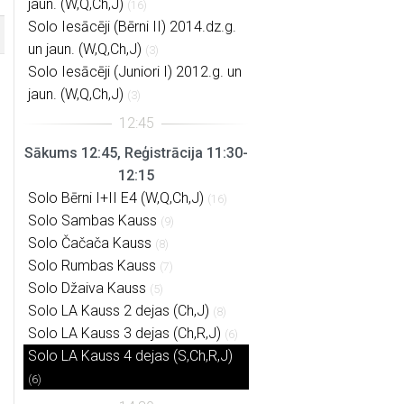
jaun. (W,Q,Ch,J)
(16)
Solo Iesācēji (Bērni II) 2014.dz.g.
un jaun. (W,Q,Ch,J)
(3)
Solo Iesācēji (Juniori I) 2012.g. un
jaun. (W,Q,Ch,J)
(3)
Sākums 12:45, Reģistrācija 11:30-
12:15
Solo Bērni I+II E4 (W,Q,Ch,J)
(16)
Solo Sambas Kauss
(9)
Solo Čačača Kauss
(8)
Solo Rumbas Kauss
(7)
Solo Džaiva Kauss
(5)
Solo LA Kauss 2 dejas (Ch,J)
(8)
Solo LA Kauss 3 dejas (Ch,R,J)
(6)
Solo LA Kauss 4 dejas (S,Ch,R,J)
(6)