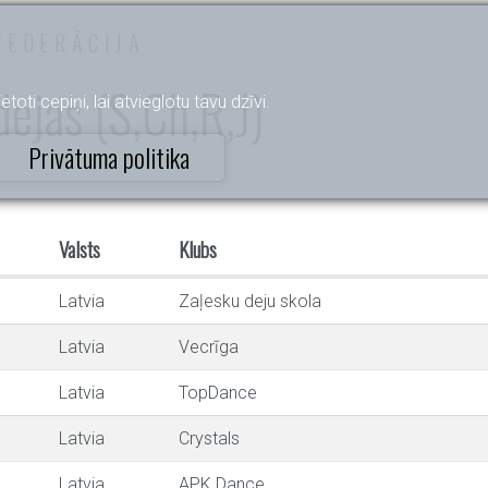
FEDERĀCIJA
ejas (S,Ch,R,J)
etoti cepiņi, lai atvieglotu tavu dzīvi.
Privātuma politika
Valsts
Klubs
Latvia
Zaļesku deju skola
Latvia
Vecrīga
Latvia
TopDance
Latvia
Crystals
Latvia
APK Dance