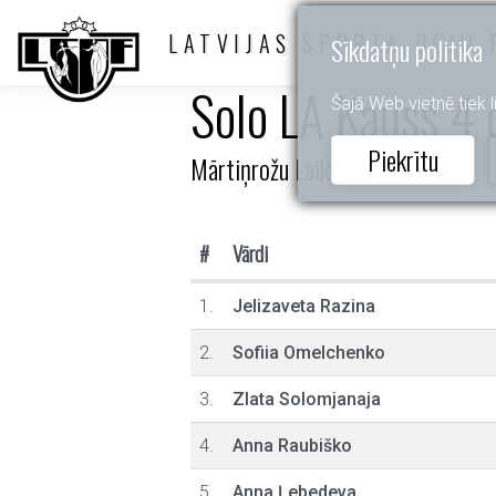
LATVIJAS SPORTA DEJU 
Sīkdatņu politika
Solo LA Kauss 4 d
Šajā Web vietnē tiek li
Piekrītu
Mārtiņrožu Laiks
#
Vārdi
1.
Jelizaveta Razina
2.
Sofiia Omelchenko
3.
Zlata Solomjanaja
4.
Anna Raubiško
5.
Anna Ļebedeva