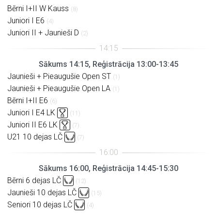
Bērni I+II W Kauss
(8)
Juniori I E6
(4)
Juniori II + Jaunieši D
(2)
Sākums 14:15, Reģistrācija 13:00-13:45
Jaunieši + Pieaugušie Open ST
(1)
Jaunieši + Pieaugušie Open LA
(1)
Bērni I+II E6
(6)
Juniori I E4 LK
(11)
Juniori II E6 LK
(7)
U21 10 dejas LČ
(7)
Sākums 16:00, Reģistrācija 14:45-15:30
Bērni 6 dejas LČ
(12)
Jaunieši 10 dejas LČ
(15)
Seniori 10 dejas LČ
(4)