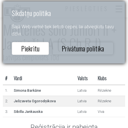
PIESLĒGTIES
Sīkdatņu politika
Meitenes solo Juniori II +
Šajā Web vietnē tiek lietoti cepiņi, lai atvieglotu tavu
dzīvi.
Jaunieši LA (S,Ch,R,J)
Piekrītu
Privātuma politika
Latvijas čempionāts 10d
#
Vārdi
Valsts
Klubs
1.
Simona Barkāne
Latvia
Rēzekne
2.
Jelizaveta Ogorodņikova
Latvia
Rēzekne
3.
Sibilla Jankauska
Latvia
Viva
Reģistrācija ir pabeigta