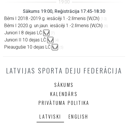
Sākums 19:00, Reģistrācija 17:45-18:30
Bērni I 2018.-2019.g. iesācēji 1.-2.līmenis (W,Ch)
(13)
Bērni I 2020.g. un jaun. iesācēji 1.-2.līmenis (W,Ch)
(6)
Juniori I 8 dejas LČ
(7)
Juniori II 10 dejas LČ
(4)
Pieaugušie 10 dejas LČ
(5)
LATVIJAS SPORTA DEJU FEDERĀCIJA
SĀKUMS
KALENDĀRS
PRIVĀTUMA POLITIKA
LATVISKI
ENGLISH