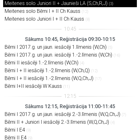
Meitenes solo Juniori II + Jaunieši LA (S,Ch,R,J)
(3)
Meitenes solo Bērni I + II Ch Kauss
(12)
Meitenes solo Juniori I + II Ch Kauss
(8)
Sākums 10:45, Reģistrācija 09:30-10:15
Bērni I 2017.g. un jaun. iesācēji 1.līmenis (W,Ch)
(5)
Bērni I 2017.g. un jaun. iesācēji 1.-2.līmenis (W,Ch)
(16)
Bērni II iesācēji 1.-2.līmenis (W,Ch)
(4)
Bērni I + II iesācēji 1.-2.līmenis (W,Ch,Q)
(12)
Bērni I + II iesācēji 1.-2.līmenis (W,Q,Ch,J)
(17)
Bērni I+II iesācēji W Kauss
(11)
Sākums 12:15, Reģistrācija 11:00-11:45
Bērni I 2017.g. un jaun. iesācēji 2.-3.līmenis (W,Q,Ch,J)
(7)
Bērni II + Juniori I iesācēji 2.-3.līmenis (W,Q,Ch,J)
(4)
Bērni I E4
(9)
Bērni II E4
(9)