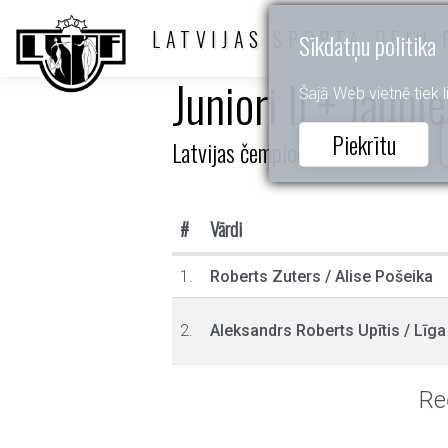
LATVIJAS SPORTA DEJU 
Sīkdatņu politika
Juniori II + Jauni
Šajā Web vietnē tiek li
Piekrītu
Latvijas čempionāts 10d
#
Vārdi
1.
Roberts Zuters
/
Alise Pošeika
2.
Aleksandrs Roberts Upītis
/
Līga
Re