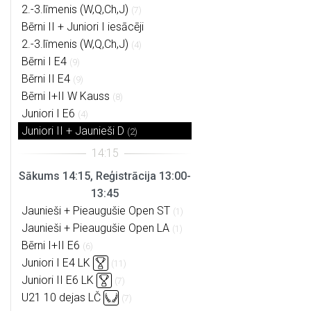
2.-3.līmenis (W,Q,Ch,J)
(7)
Bērni II + Juniori I iesācēji
2.-3.līmenis (W,Q,Ch,J)
(4)
Bērni I E4
(9)
Bērni II E4
(9)
Bērni I+II W Kauss
(8)
Juniori I E6
(4)
Juniori II + Jaunieši D
(2)
Sākums 14:15, Reģistrācija 13:00-
13:45
Jaunieši + Pieaugušie Open ST
(1)
Jaunieši + Pieaugušie Open LA
(1)
Bērni I+II E6
(6)
Juniori I E4 LK
(11)
Juniori II E6 LK
(7)
U21 10 dejas LČ
(7)