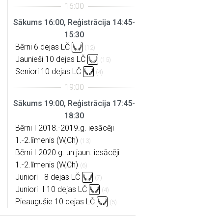
Sākums 16:00, Reģistrācija 14:45-
15:30
Bērni 6 dejas LČ
(12)
Jaunieši 10 dejas LČ
(15)
Seniori 10 dejas LČ
(4)
Sākums 19:00, Reģistrācija 17:45-
18:30
Bērni I 2018.-2019.g. iesācēji
1.-2.līmenis (W,Ch)
(13)
Bērni I 2020.g. un jaun. iesācēji
1.-2.līmenis (W,Ch)
(6)
Juniori I 8 dejas LČ
(7)
Juniori II 10 dejas LČ
(4)
Pieaugušie 10 dejas LČ
(5)