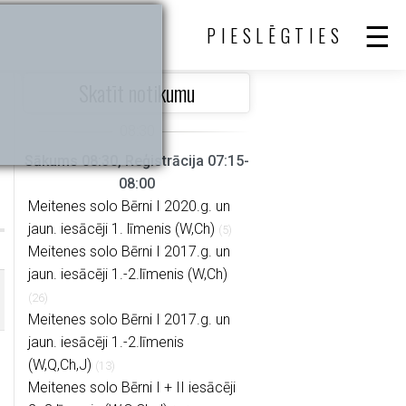
PIESLĒGTIES
Skatīt notikumu
Sākums 08:30, Reģistrācija 07:15-
08:00
Meitenes solo Bērni I 2020.g. un
jaun. iesācēji 1. līmenis (W,Ch)
(5)
Meitenes solo Bērni I 2017.g. un
jaun. iesācēji 1.-2.līmenis (W,Ch)
(26)
Meitenes solo Bērni I 2017.g. un
jaun. iesācēji 1.-2.līmenis
(W,Q,Ch,J)
(13)
Meitenes solo Bērni I + II iesācēji