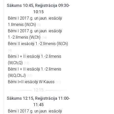
Sākums 10:45, Reģistrācija 09:30-
10:15
Bērni I 2017.g. un jaun. iesācēji
1.līmenis (W,Ch)
(5)
Bērni I 2017.g. un jaun. iesācēji
1.-2.līmenis (W,Ch)
(16)
Bērni II iesācēji 1.-2.līmenis (W,Ch)
(4)
Bērni I + II iesācēji 1.-2.līmenis
(W,Ch,Q)
(12)
Bērni I + II iesācēji 1.-2.līmenis
(W,Q,Ch,J)
(17)
Bērni I+II iesācēji W Kauss
(11)
Sākums 12:15, Reģistrācija 11:00-
11:45
Bērni I 2017.g. un jaun. iesācēji