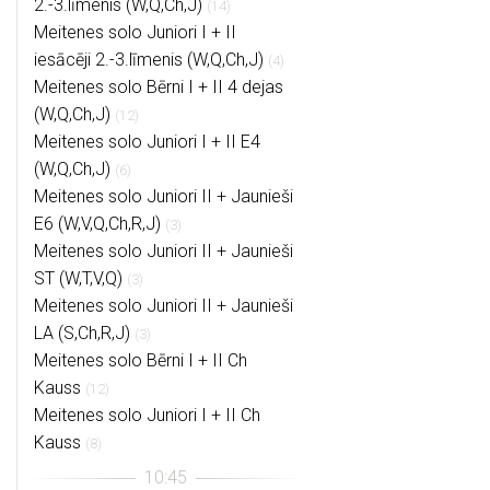
2.-3.līmenis (W,Q,Ch,J)
(14)
Meitenes solo Juniori I + II
iesācēji 2.-3.līmenis (W,Q,Ch,J)
(4)
Meitenes solo Bērni I + II 4 dejas
(W,Q,Ch,J)
(12)
Meitenes solo Juniori I + II E4
(W,Q,Ch,J)
(6)
Meitenes solo Juniori II + Jaunieši
E6 (W,V,Q,Ch,R,J)
(3)
Meitenes solo Juniori II + Jaunieši
ST (W,T,V,Q)
(3)
Meitenes solo Juniori II + Jaunieši
LA (S,Ch,R,J)
(3)
Meitenes solo Bērni I + II Ch
Kauss
(12)
Meitenes solo Juniori I + II Ch
Kauss
(8)