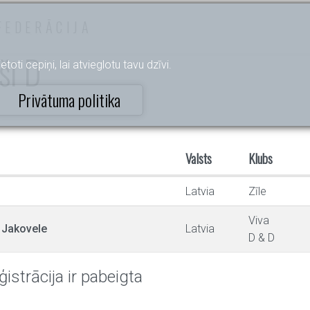
FEDERĀCIJA
eši D
etoti cepiņi, lai atvieglotu tavu dzīvi.
Privātuma politika
Valsts
Klubs
Latvia
Zīle
Viva
 Jakovele
Latvia
D & D
ģistrācija ir pabeigta