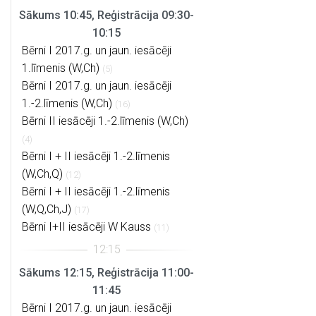
Sākums 10:45, Reģistrācija 09:30-
10:15
Bērni I 2017.g. un jaun. iesācēji
1.līmenis (W,Ch)
(5)
Bērni I 2017.g. un jaun. iesācēji
1.-2.līmenis (W,Ch)
(16)
Bērni II iesācēji 1.-2.līmenis (W,Ch)
(4)
Bērni I + II iesācēji 1.-2.līmenis
(W,Ch,Q)
(12)
Bērni I + II iesācēji 1.-2.līmenis
(W,Q,Ch,J)
(17)
Bērni I+II iesācēji W Kauss
(11)
Sākums 12:15, Reģistrācija 11:00-
11:45
Bērni I 2017.g. un jaun. iesācēji