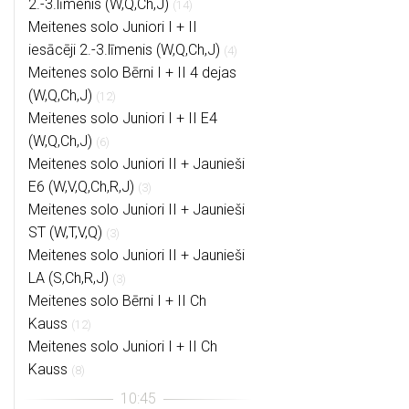
2.-3.līmenis (W,Q,Ch,J)
(14)
Meitenes solo Juniori I + II
iesācēji 2.-3.līmenis (W,Q,Ch,J)
(4)
Meitenes solo Bērni I + II 4 dejas
(W,Q,Ch,J)
(12)
Meitenes solo Juniori I + II E4
(W,Q,Ch,J)
(6)
Meitenes solo Juniori II + Jaunieši
E6 (W,V,Q,Ch,R,J)
(3)
Meitenes solo Juniori II + Jaunieši
ST (W,T,V,Q)
(3)
Meitenes solo Juniori II + Jaunieši
LA (S,Ch,R,J)
(3)
Meitenes solo Bērni I + II Ch
Kauss
(12)
Meitenes solo Juniori I + II Ch
Kauss
(8)