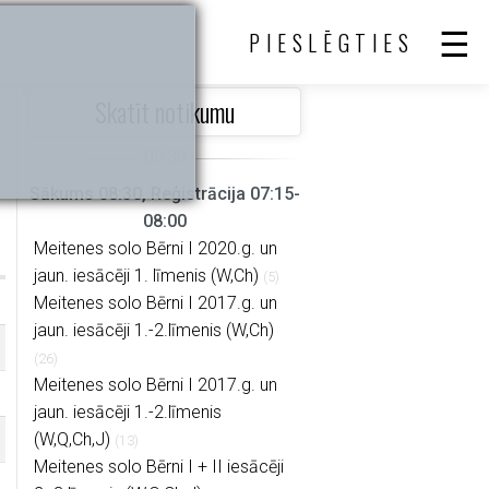
PIESLĒGTIES
Skatīt notikumu
Sākums 08:30, Reģistrācija 07:15-
08:00
Meitenes solo Bērni I 2020.g. un
jaun. iesācēji 1. līmenis (W,Ch)
(5)
Meitenes solo Bērni I 2017.g. un
jaun. iesācēji 1.-2.līmenis (W,Ch)
(26)
Meitenes solo Bērni I 2017.g. un
jaun. iesācēji 1.-2.līmenis
(W,Q,Ch,J)
(13)
Meitenes solo Bērni I + II iesācēji