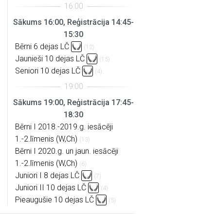
Sākums 16:00, Reģistrācija 14:45-
15:30
Bērni 6 dejas LČ
(12)
Jaunieši 10 dejas LČ
(15)
Seniori 10 dejas LČ
(4)
Sākums 19:00, Reģistrācija 17:45-
18:30
Bērni I 2018.-2019.g. iesācēji
1.-2.līmenis (W,Ch)
(13)
Bērni I 2020.g. un jaun. iesācēji
1.-2.līmenis (W,Ch)
(6)
Juniori I 8 dejas LČ
(7)
Juniori II 10 dejas LČ
(4)
Pieaugušie 10 dejas LČ
(5)