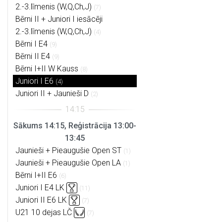
2.-3.līmenis (W,Q,Ch,J)
(7)
Bērni II + Juniori I iesācēji
2.-3.līmenis (W,Q,Ch,J)
(4)
Bērni I E4
(9)
Bērni II E4
(9)
Bērni I+II W Kauss
(8)
Juniori I E6
(4)
Juniori II + Jaunieši D
(2)
Sākums 14:15, Reģistrācija 13:00-
13:45
Jaunieši + Pieaugušie Open ST
(1)
Jaunieši + Pieaugušie Open LA
(1)
Bērni I+II E6
(6)
Juniori I E4 LK
(11)
Juniori II E6 LK
(7)
U21 10 dejas LČ
(7)