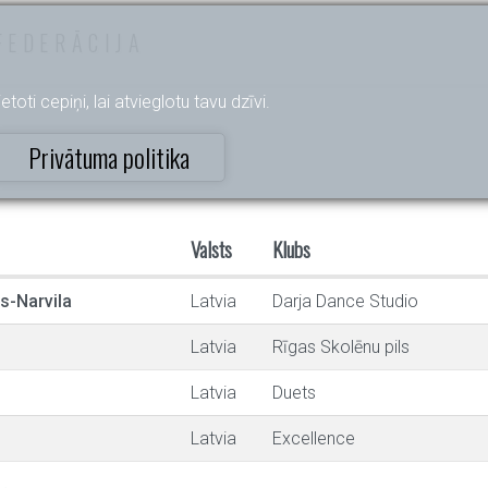
FEDERĀCIJA
etoti cepiņi, lai atvieglotu tavu dzīvi.
Privātuma politika
Valsts
Klubs
s-Narvila
Latvia
Darja Dance Studio
Latvia
Rīgas Skolēnu pils
Latvia
Duets
Latvia
Excellence