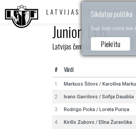
LATVIJAS SPORTA DEJU 
Sīkdatņu politika
Juniori I E6
Šajā Web vietnē tiek li
Piekrītu
Latvijas čempionāts 10d
#
Vārdi
1.
Markuss Šilovs
/
Karolīna Marku
2.
Ivans Gavrilovs
/
Sofija Daudiša
3.
Rodrigo Picka
/
Loreta Puriņa
4.
Kirills Zubovs
/
Elīna Žuravčika