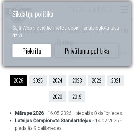
PIESLĒGTIES
Sīkdatņu politika
Reitingi un Kausi 2026 - Meit. solo Bērni ST (Solo
Šajā Web vietnē tiek lietoti cepiņi, lai atvieglotu tavu
dzīvi.
Reitingi)
Piekrītu
Privātuma politika
Sākums
- Reitingi un Kausi - 2026 - Solo Reitingi - Meit. solo
Bērni ST
2026
2025
2024
2023
2022
2021
2020
2019
Mārupe 2026
- 16.05.2026 - piedalās 8 dalībnieces.
Latvijas Čempionāts Standartdejās
- 14.02.2026 -
piedalās 9 dalībnieces.