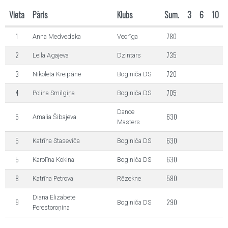
Vieta
Pāris
Klubs
Sum.
3
6
10
1
780
Anna Medvedska
Vecrīga
2
735
Leila Agajeva
Dzintars
3
720
Nikoleta Kreipāne
Boginiča DS
4
705
Polina Smilgiņa
Boginiča DS
Dance
5
630
Amalia Šibajeva
Masters
5
630
Katrīna Staseviča
Boginiča DS
5
630
Karolīna Kokina
Boginiča DS
8
580
Katrīna Petrova
Rēzekne
Diana Elizabete
9
290
Boginiča DS
Perestoroņina