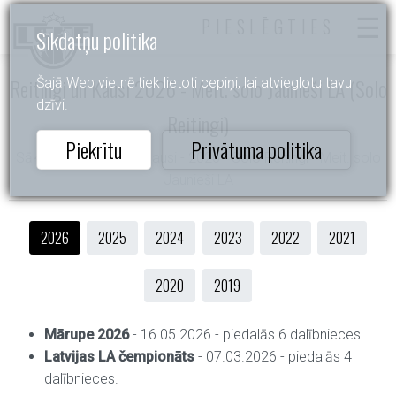
PIESLĒGTIES
Sīkdatņu politika
Reitingi un Kausi 2026 - Meit. solo Jaunieši LA (Solo
Šajā Web vietnē tiek lietoti cepiņi, lai atvieglotu tavu
dzīvi.
Reitingi)
Piekrītu
Privātuma politika
Sākums
- Reitingi un Kausi - 2026 - Solo Reitingi - Meit. solo
Jaunieši LA
2026
2025
2024
2023
2022
2021
2020
2019
Mārupe 2026
- 16.05.2026 - piedalās 6 dalībnieces.
Latvijas LA čempionāts
- 07.03.2026 - piedalās 4
dalībnieces.