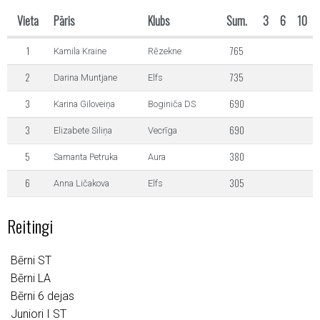
Vieta
Pāris
Klubs
Sum.
3
6
10
1
765
Kamila Kraine
Rēzekne
2
735
Darina Muntjane
Elfs
3
690
Karina Giloveiņa
Boginiča DS
3
690
Elizabete Siliņa
Vecrīga
5
380
Samanta Petruka
Aura
6
305
Anna Ličakova
Elfs
Reitingi
Bērni ST
Bērni LA
Bērni 6 dejas
Juniori I ST