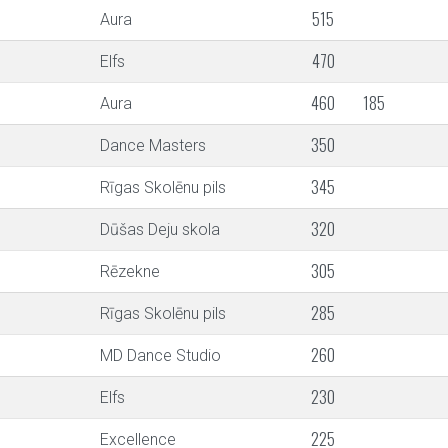
515
Aura
470
Elfs
460
185
Aura
350
Dance Masters
345
Rīgas Skolēnu pils
320
Dūšas Deju skola
305
Rēzekne
285
Rīgas Skolēnu pils
260
MD Dance Studio
230
Elfs
225
Excellence