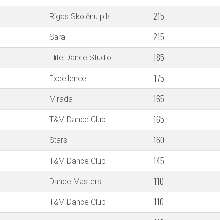
215
Rīgas Skolēnu pils
215
Sara
185
Elite Dance Studio
175
Excellence
165
Mirada
165
T&M Dance Club
160
Stars
145
T&M Dance Club
110
Dance Masters
110
T&M Dance Club