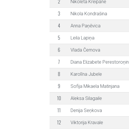
2
Nikoleta Kreipāne
3
Nikola Kondrašina
4
Anna Paņēvica
5
Leila Lapiņa
6
Vlada Černova
7
Diana Elizabete Perestoroņi
8
Karolīna Jubele
9
Sofija Mikaela Matinjana
10
Aleksa Silagaile
11
Denija Seņkova
12
Viktorija Kravale