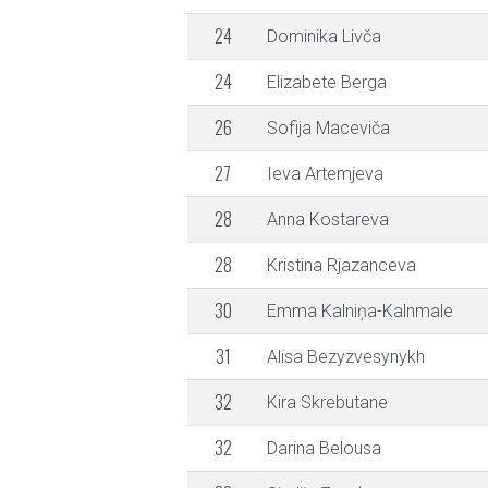
24
Dominika Livča
24
Elizabete Berga
26
Sofija Maceviča
27
Ieva Artemjeva
28
Anna Kostareva
28
Kristina Rjazanceva
30
Emma Kalniņa-Kalnmale
31
Alisa Bezyzvesynykh
32
Kira Skrebutane
32
Darina Belousa