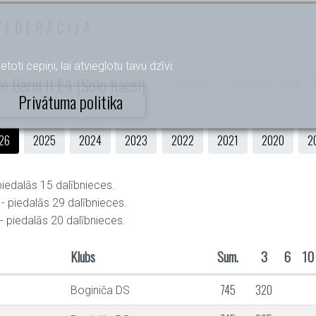
FEDERĀCIJA
etoti cepiņi, lai atvieglotu tavu dzīvi.
o Bērni II E4 (Solo Kausi)
Sākums
- Reitingi un Kausi -
Privātuma politika
26
2025
2024
2023
2022
2021
2020
2
piedalās 15 dalībnieces.
- piedalās 29 dalībnieces.
- piedalās 20 dalībnieces.
Klubs
Sum.
3
6
10
745
320
Boginiča DS