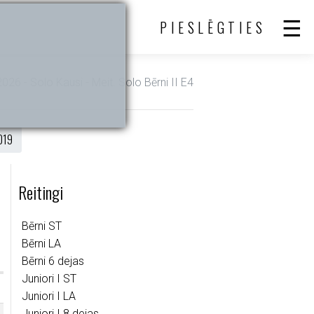
PIESLĒGTIES
 2026 - Solo Kausi - Meit. Solo Bērni II E4
019
Reitingi
Bērni ST
Bērni LA
Bērni 6 dejas
Juniori I ST
Juniori I LA
Juniori I 8 dejas