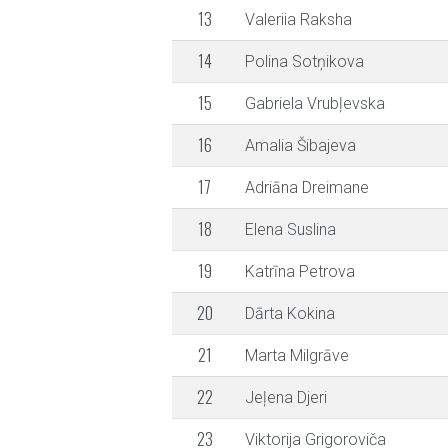
13
Valeriia Raksha
14
Polina Sotņikova
15
Gabriela Vrubļevska
16
Amalia Šibajeva
17
Adriāna Dreimane
18
Elena Suslina
19
Katrīna Petrova
20
Dārta Kokina
21
Marta Milgrāve
22
Jeļena Djeri
23
Viktorija Grigoroviča