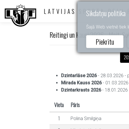
LATVIJAS SPORTA DEJU 
Sīkdatņu politika
Šajā Web vietnē tiek li
Reitingi un Kausi 2026 - Meit. Sol
Piekrītu
20
Dzintarlāse 2026
- 28.03.2026 - 
Mirada Kauss 2026
- 01.03.2026 
Dzintarkrasts 2026
- 18.01.2026 
Vieta
Pāris
1
Polina Smilgiņa