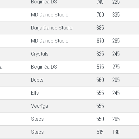
745
225
Boginiča DS
700
335
MD Dance Studio
685
Darja Dance Studio
670
265
MD Dance Studio
625
245
Crystals
575
275
na
Boginiča DS
560
205
Duets
555
245
Elfs
555
Vecrīga
550
265
Steps
515
130
Steps