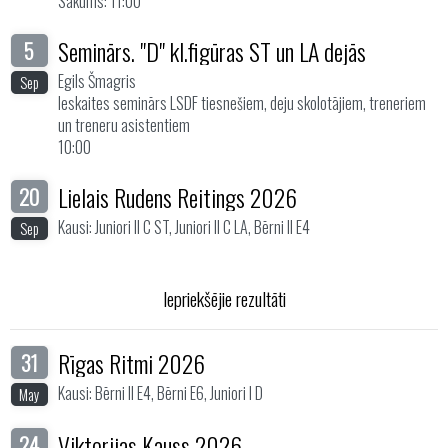
Sākums: 11:00
Seminārs. "D" kl.figūras ST un LA dejās
5
Egils Šmagris
Sep
Ieskaites seminārs LSDF tiesnešiem, deju skolotājiem, treneriem
un treneru asistentiem
10:00
Lielais Rudens Reitings 2026
20
Kausi: Juniori II C ST, Juniori II C LA, Bērni II E4
Sep
Iepriekšējie rezultāti
Rīgas Ritmi 2026
31
Kausi: Bērni II E4, Bērni E6, Juniori I D
May
Viktorijas Kauss 2026
24