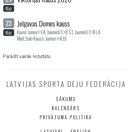
May
Jelgavas Domes kauss
23
Kausi: Juniori I E4, Jaunieši C+B ST, Jaunieši C+B LA
May
Meit.Solo Kauss: Juniori I+II E6
Parādīt vairāk rezultātu
LATVIJAS SPORTA DEJU FEDERĀCIJA
SĀKUMS
KALENDĀRS
PRIVĀTUMA POLITIKA
LATVISKI
ENGLISH