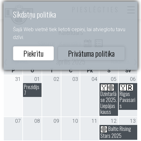
PIESLĒGTIES
Sīkdatņu politika
Kalendārs
Šajā Web vietnē tiek lietoti cepiņi, lai atvieglotu tavu
dzīvi.
Sākums
- Kalendārs
Piekrītu
Privātuma politika
aprīlis 2025
Iepriekš.
Nākamais
P
O
T
C
Pk
S
Sv
31
01
02
03
04
05
06
Prezidijs
7
Dzintarlā
Rīgas
se 2025.
Pavasari
Liepājas
s
kauss
07
08
09
10
11
12
13
Baltic Rising
Stars 2025