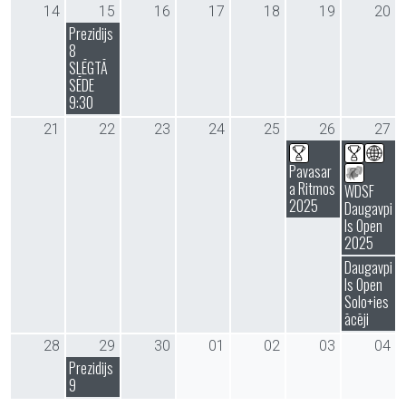
14
15
16
17
18
19
20
Prezidijs
8
SLĒGTĀ
SĒDE
9:30
21
22
23
24
25
26
27
Pavasar
a Ritmos
WDSF
2025
Daugavpi
ls Open
2025
Daugavpi
ls Open
Solo+ies
ācēji
28
29
30
01
02
03
04
Prezidijs
9