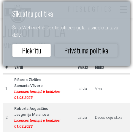
PIESLĒGTIES
Sīkdatņu politika
Juniori I D LA
Šajā Web vietnē tiek lietoti cepiņi, lai atvieglotu tavu
dzīvi.
Mirada Cup 2022
Piekrītu
Privātuma politika
#
Vārdi
Valsts
Klubs
Ričards Zizlāns
Samanta Vēvere
1.
Latvia
Viva
Licences termiņš ir beidzies:
01.03.2025
Roberts Augustāns
Jevgenija Malahova
2.
Latvia
Daces deju skola
Licences termiņš ir beidzies:
01.03.2023