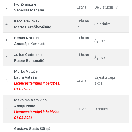
Ivo Zvaigzne
3.
Latvia
Deju studija "7"
Vanessa Macāne
Karol Pavlovski
Lithuan
4.
Spindulys
Marta Dereškevičiūtė
ia
Benas Norkus
Lithuan
5.
Šypsena
Amadėja Kurtkutė
ia
Julius Gudelaitis
Lithuan
6.
Šypsena
Rusné Ramonaité
ia
Marks Vatašs
Laura Vataša
Zaļesku deju
7.
Latvia
Licences termiņš ir beidzies:
skola
01.03.2023
Maksims Namikins
Annija Pinne
8.
Latvia
Dzintars
Licences termiņš ir beidzies:
01.03.2026
Gustavs Gusts Kātiņš