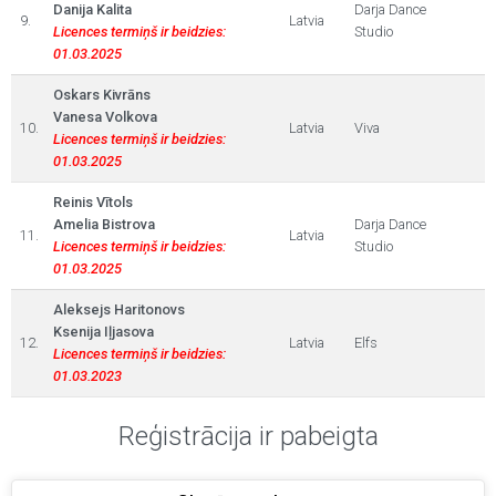
Danija Kalita
Darja Dance
9.
Latvia
Licences termiņš ir beidzies:
Studio
01.03.2025
Oskars Kivrāns
Vanesa Volkova
10.
Latvia
Viva
Licences termiņš ir beidzies:
01.03.2025
Reinis Vītols
Amelia Bistrova
Darja Dance
11.
Latvia
Licences termiņš ir beidzies:
Studio
01.03.2025
Aleksejs Haritonovs
Ksenija Iļjasova
12.
Latvia
Elfs
Licences termiņš ir beidzies:
01.03.2023
Reģistrācija ir pabeigta