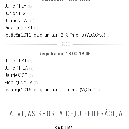
Juniori I LA
(6)
Juniori II ST
(4)
Jaunieši LA
(13)
Pieaugušie ST
(3)
Iesācēji 2012. dz.g. un jaun. 2.-3.līmenis (W,Q,Ch,J)
(5)
Registration 18:00-18:45
Juniori I ST
(7)
Juniori II LA
(8)
Jaunieši ST
(7)
Pieaugušie LA
(7)
Iesācēji 2015. dz.g. un jaun. 1.līmenis (W,Ch)
(11)
LATVIJAS SPORTA DEJU FEDERĀCIJA
SĀKUMS