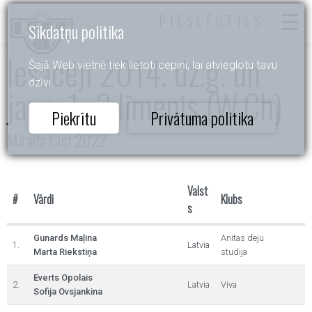
PIESLĒGTIES
Sīkdatņu politika
Iesācēji 2014. dz.g. un
Šajā Web vietnē tiek lietoti cepiņi, lai atvieglotu tavu
dzīvi.
jaun. 1.-2.līmenis (W,Ch)
Piekrītu
Privātuma politika
Mirada Cup 2022
Valst
#
Vārdi
Klubs
s
Gunards Maļina
Anitas deju
1.
Latvia
Marta Riekstiņa
studija
Everts Opolais
2.
Latvia
Viva
Sofija Ovsjankina