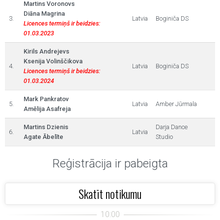
Martins Voronovs
Diāna Magrina
3.
Latvia
Boginiča DS
Licences termiņš ir beidzies:
01.03.2023
Kirils Andrejevs
Ksenija Volinščikova
4.
Latvia
Boginiča DS
Licences termiņš ir beidzies:
01.03.2024
Mark Pankratov
5.
Latvia
Amber Jūrmala
Amēlija Asafreja
Martins Dzienis
Darja Dance
6.
Latvia
Agate Ābelīte
Studio
Reģistrācija ir pabeigta
Skatīt notikumu