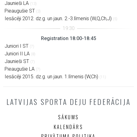
Jaunieši LA
(13)
Pieaugušie ST
(3)
Iesācēji 2012. dz.g. un jaun. 2.-3.līmenis (W,Q,Ch,J)
(5)
Registration 18:00-18:45
Juniori I ST
(7)
Juniori II LA
(8)
Jaunieši ST
(7)
Pieaugušie LA
(7)
Iesācēji 2015. dz.g. un jaun. 1.līmenis (W,Ch)
(11)
LATVIJAS SPORTA DEJU FEDERĀCIJA
SĀKUMS
KALENDĀRS
PRIVĀTUMA POLITIKA